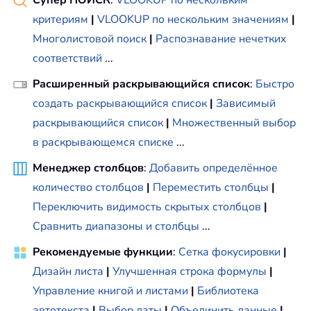
критериям
|
VLOOKUP по нескольким значениям
|
Многолистовой поиск
|
Распознавание нечетких
соответствий
...
Расширенный раскрывающийся список
:
Быстро
создать раскрывающийся список
|
Зависимый
раскрывающийся список
|
Множественный выбор
в раскрывающемся списке
...
Менеджер столбцов
:
Добавить определённое
количество столбцов
|
Переместить столбцы
|
Переключить видимость скрытых столбцов
|
Сравнить диапазоны и столбцы
...
Рекомендуемые функции
:
Сетка фокусировки
|
Дизайн листа
|
Улучшенная строка формулы
|
Управление книгой и листами
|
Библиотека
автотекста
|
Выбор даты
|
Объединить данные
|