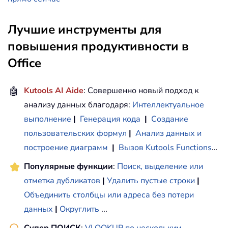
Лучшие инструменты для
повышения продуктивности в
Office
🤖
Kutools AI Aide
: Совершенно новый подход к
анализу данных благодаря:
Интеллектуальное
выполнение
|
Генерация кода
|
Создание
пользовательских формул
|
Анализ данных и
построение диаграмм
|
Вызов Kutools Functions
…
Популярные функции
:
Поиск, выделение или
отметка дубликатов
|
Удалить пустые строки
|
Объединить столбцы или адреса без потери
данных
|
Округлить
...
Супер ПОИСК
:
VLOOKUP по нескольким