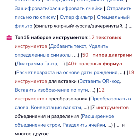
Зашифровать/расшифровать ячейки
|
Отправить
письмо по списку
|
Супер фильтр
|
Специальный
фильтр
(фильтр жирный/курсив/зачеркнутый...) ...
Топ15 наборов инструментов
:
12
текстовых
инструментов
(
Добавить текст
,
Удалить
определенные символы
, ...)
|
50+
типов диаграмм
(
Диаграмма Ганта
, ...)
|
40+ полезных
формул
(
Расчет возраста на основе даты рождения
, ...)
|
19
инструментов
для вставки (
Вставить QR-код
,
Вставить изображение по пути
, ...)
|
12
инструментов
преобразования (
Преобразовать в
слова
,
Конвертация валюты
, ...)
|
7
инструментов
объединения и разделения (
Расширенное
объединение строк
,
Разделить ячейки
, ...)
|
... и
многое другое