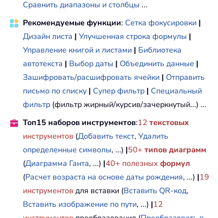
Сравнить диапазоны и столбцы
...
Рекомендуемые функции
:
Сетка фокусировки
|
Дизайн листа
|
Улучшенная строка формулы
|
Управление книгой и листами
|
Библиотека
автотекста
|
Выбор даты
|
Объединить данные
|
Зашифровать/расшифровать ячейки
|
Отправить
письмо по списку
|
Супер фильтр
|
Специальный
фильтр
(фильтр жирный/курсив/зачеркнутый...) ...
Топ15 наборов инструментов
:
12
текстовых
инструментов
(
Добавить текст
,
Удалить
определенные символы
, ...)
|
50+
типов диаграмм
(
Диаграмма Ганта
, ...)
|
40+ полезных
формул
(
Расчет возраста на основе даты рождения
, ...)
|
19
инструментов
для вставки (
Вставить QR-код
,
Вставить изображение по пути
, ...)
|
12