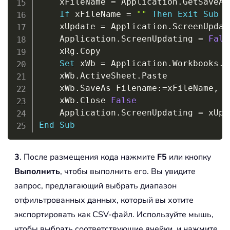
    xFileName 
=
 Application
.
GetSaveAs
If
 xFileName 
=
""
Then
Exit
Sub
    xUpdate 
=
 Application
.
ScreenUpdati
    Application
.
ScreenUpdating 
=
Fals
    xRg
.
Copy

Set
 xWb 
=
 Application
.
Workbooks
.
A
    xWb
.
ActiveSheet
.
Paste

    xWb
.
SaveAs Filename
:
=
xFileName
,
 F
    xWb
.
Close 
False
    Application
.
ScreenUpdating 
=
End
Sub
3
. После размещения кода нажмите
F5
или кнопку
Выполнить
, чтобы выполнить его. Вы увидите
запрос, предлагающий выбрать диапазон
отфильтрованных данных, который вы хотите
экспортировать как CSV-файл. Используйте мышь,
чтобы выбрать соответствующие ячейки, и нажмите