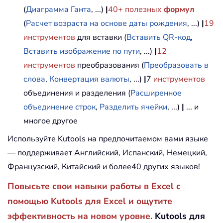
(
Диаграмма Ганта
, ...)
|
40+ полезных
формул
(
Расчет возраста на основе даты рождения
, ...)
|
19
инструментов
для вставки (
Вставить QR-код
,
Вставить изображение по пути
, ...)
|
12
инструментов
преобразования (
Преобразовать в
слова
,
Конвертация валюты
, ...)
|
7
инструментов
объединения и разделения (
Расширенное
объединение строк
,
Разделить ячейки
, ...)
|
... и
многое другое
Используйте Kutools на предпочитаемом вами языке
— поддерживает Английский, Испанский, Немецкий,
Французский, Китайский и более40 других языков!
Повысьте свои навыки работы в Excel с
помощью Kutools для Excel и ощутите
эффективность на новом уровне.
Kutools для