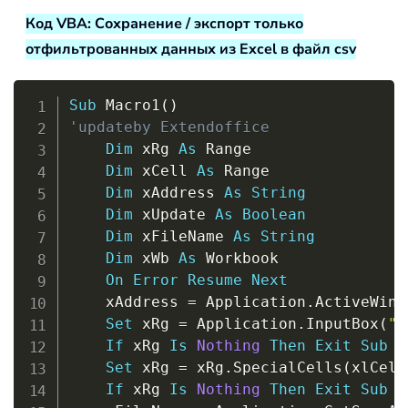
Код VBA: Сохранение / экспорт только
отфильтрованных данных из Excel в файл csv
Copy
Sub
 Macro1
(
)
'updateby Extendoffice
Dim
 xRg 
As
 Range

Dim
 xCell 
As
 Range

Dim
 xAddress 
As
String
Dim
 xUpdate 
As
Boolean
Dim
 xFileName 
As
String
Dim
 xWb 
As
 Workbook

On
Error
Resume
Next
    xAddress 
=
 Application
.
ActiveWind
Set
 xRg 
=
 Application
.
InputBox
(
"p
If
 xRg 
Is
Nothing
Then
Exit
Sub
Set
 xRg 
=
 xRg
.
SpecialCells
(
xlCell
If
 xRg 
Is
Nothing
Then
Exit
Sub