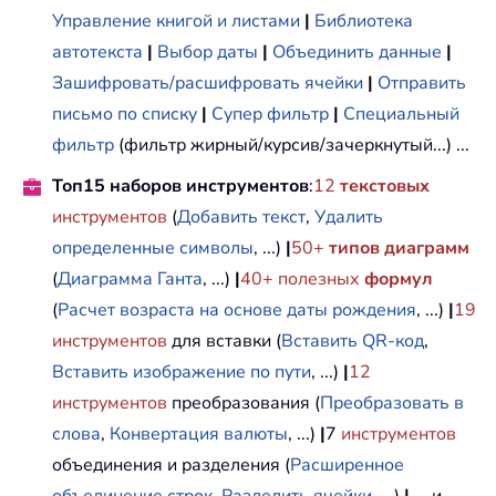
Управление книгой и листами
|
Библиотека
автотекста
|
Выбор даты
|
Объединить данные
|
Зашифровать/расшифровать ячейки
|
Отправить
письмо по списку
|
Супер фильтр
|
Специальный
фильтр
(фильтр жирный/курсив/зачеркнутый...) ...
Топ15 наборов инструментов
:
12
текстовых
инструментов
(
Добавить текст
,
Удалить
определенные символы
, ...)
|
50+
типов диаграмм
(
Диаграмма Ганта
, ...)
|
40+ полезных
формул
(
Расчет возраста на основе даты рождения
, ...)
|
19
инструментов
для вставки (
Вставить QR-код
,
Вставить изображение по пути
, ...)
|
12
инструментов
преобразования (
Преобразовать в
слова
,
Конвертация валюты
, ...)
|
7
инструментов
объединения и разделения (
Расширенное