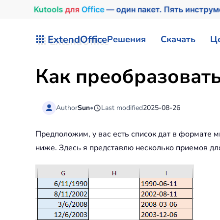
Kutools
для
Office
— один пакет. Пять инстру
Перейти к содержимому
ExtendOffice
Решения
Скачать
Ц
Как преобразовать
Author
Sun
•
Last modified
2025-08-26
Предположим, у вас есть список дат в формате мм
ниже. Здесь я представлю несколько приемов для