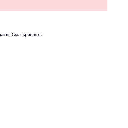
даты
. См. скриншот: