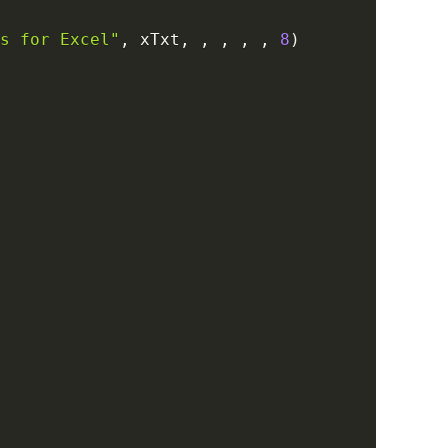
s for Excel"
,
 xTxt
,
,
,
,
,
8
)