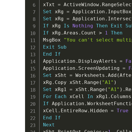
xTxt 
=
 ActiveWindow
.
RangeSelec
Set
 xRg 
=
 Application
.
InputBox
Set
 xRg 
=
 Application
.
Intersec
If
 xRg 
Is
Nothing
Then
Exit
Su
If
 xRg
.
Areas
.
Count 
>
1
Then
MsgBox 
"You can't select multi
Exit
Sub
End
If
Application
.
DisplayAlerts 
=
Fa
Application
.
ScreenUpdating 
=
F
Set
 xSht 
=
 Worksheets
.
Add
(
Afte
xRg
.
Copy xSht
.
Range
(
"A1"
)
Set
 xRg1 
=
 xSht
.
Range
(
"A1"
)
.
Re
For
Each
 xCell 
In
 xRg1
.
Columns
If
 Application
.
WorksheetFuncti
xCell
.
EntireRow
.
Hidden 
=
True
End
If
Next
xSht
.
PrintOut Copies
:
=
1
,
 Colla