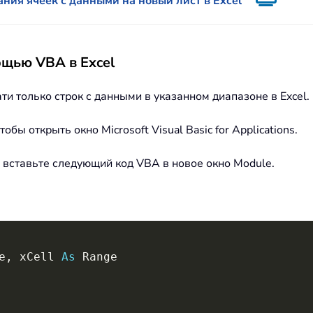
ния ячеек с данными на новый лист в Excel
ощью VBA в Excel
ти только строк с данными в указанном диапазоне в Excel
бы открыть окно Microsoft Visual Basic for Applications.
и вставьте следующий код VBA в новое окно Module.
e
,
 xCell 
As