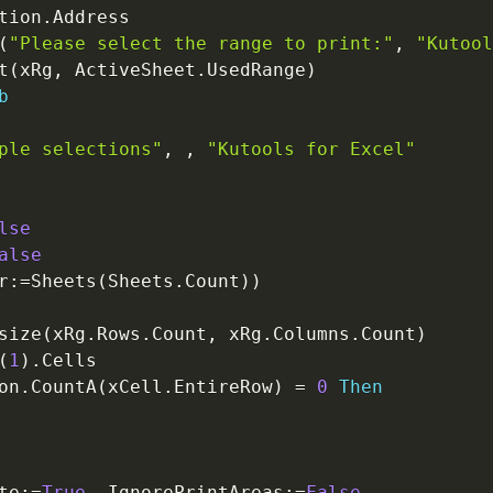
tion
.
(
"Please select the range to print:"
,
"Kutool
t
(
xRg
,
 ActiveSheet
.
UsedRange
)
b
ple selections"
,
,
"Kutools for Excel"
lse
alse
r
:
=
Sheets
(
Sheets
.
Count
)
)
size
(
xRg
.
Rows
.
Count
,
 xRg
.
Columns
.
Count
)
(
1
)
.
on
.
CountA
(
xCell
.
EntireRow
)
=
0
Then
te
:
=
True
,
 IgnorePrintAreas
:
=
False