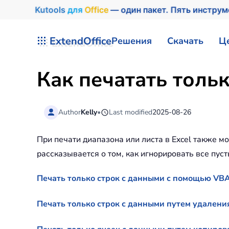
Kutools
для
Office
— один пакет. Пять инстру
Перейти к содержимому
ExtendOffice
Решения
Скачать
Ц
Как печатать тольк
Author
Kelly
•
Last modified
2025-08-26
При печати диапазона или листа в Excel также мо
рассказывается о том, как игнорировать все пуст
Печать только строк с данными с помощью VBA
Печать только строк с данными путем удаления