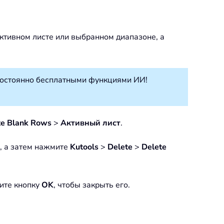
 активном листе или выбранном диапазоне, а
постоянно бесплатными функциями ИИ!
te Blank Rows
>
Активный лист
.
н, а затем нажмите
Kutools
>
Delete
>
Delete
мите кнопку
OK
, чтобы закрыть его.