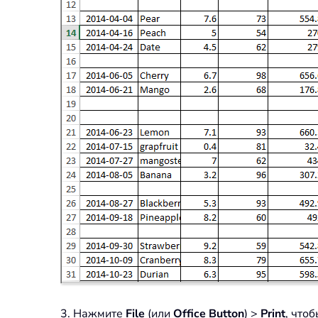
3. Нажмите
File
(или
Office Button
) >
Print
, что