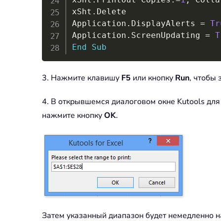
xSht
.
Delete

Application
.
DisplayAlerts 
=
Tr
Application
.
ScreenUpdating 
=
T
End
Sub
3. Нажмите клавишу
F5
или кнопку
Run
, чтобы 
4. В открывшемся диалоговом окне Kutools для 
нажмите кнопку
OK
.
Затем указанный диапазон будет немедленно на