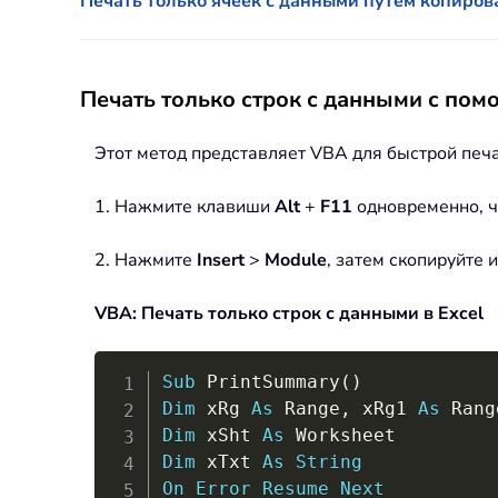
Печать только ячеек с данными путем копирова
Печать только строк с данными с пом
Этот метод представляет VBA для быстрой печа
1. Нажмите клавиши
Alt
+
F11
одновременно, что
2. Нажмите
Insert
>
Module
, затем скопируйте 
VBA: Печать только строк с данными в Excel
Sub
 PrintSummary
(
)
Dim
 xRg 
As
 Range
,
 xRg1 
As
 Rang
Dim
 xSht 
As
Dim
 xTxt 
As
String
On
Error
Resume
Next