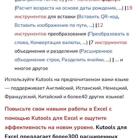
(
Расчет возраста на основе даты рождения
, ...)
|
19
инструментов
для вставки (
Вставить QR-код
,
Вставить изображение по пути
, ...)
|
12
инструментов
преобразования (
Преобразовать в
слова
,
Конвертация валюты
, ...)
|
7
инструментов
объединения и разделения (
Расширенное
объединение строк
,
Разделить ячейки
, ...)
|
... и
многое другое
Используйте Kutools на предпочитаемом вами языке
— поддерживает Английский, Испанский, Немецкий,
Французский, Китайский и более40 других языков!
Повысьте свои навыки работы в Excel с
помощью Kutools для Excel и ощутите
эффективность на новом уровне.
Kutools для
Excel предлагает более300 расширенных