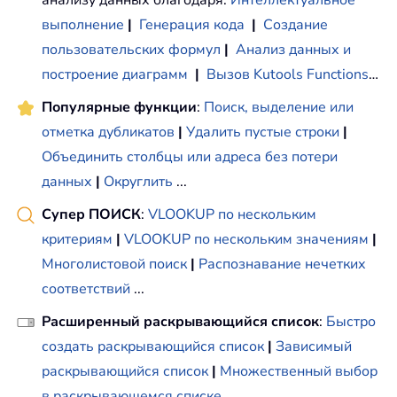
анализу данных благодаря:
Интеллектуальное
выполнение
|
Генерация кода
|
Создание
пользовательских формул
|
Анализ данных и
построение диаграмм
|
Вызов Kutools Functions
…
Популярные функции
:
Поиск, выделение или
отметка дубликатов
|
Удалить пустые строки
|
Объединить столбцы или адреса без потери
данных
|
Округлить
...
Супер ПОИСК
:
VLOOKUP по нескольким
критериям
|
VLOOKUP по нескольким значениям
|
Многолистовой поиск
|
Распознавание нечетких
соответствий
...
Расширенный раскрывающийся список
:
Быстро
создать раскрывающийся список
|
Зависимый
раскрывающийся список
|
Множественный выбор
в раскрывающемся списке
...