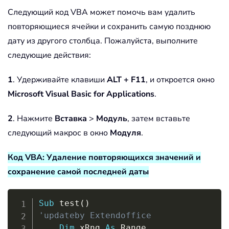
Следующий код VBA может помочь вам удалить
повторяющиеся ячейки и сохранить самую позднюю
дату из другого столбца. Пожалуйста, выполните
следующие действия:
1
. Удерживайте клавиши
ALT + F11
, и откроется окно
Microsoft Visual Basic for Applications
.
2
. Нажмите
Вставка
>
Модуль
, затем вставьте
следующий макрос в окно
Модуля
.
Код VBA: Удаление повторяющихся значений и
сохранение самой последней даты
Copy
Sub
 test
(
)
'updateby Extendoffice 
Dim
 xRng 
As
 Range
