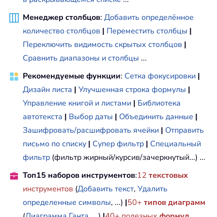
Менеджер столбцов
:
Добавить определённое
количество столбцов
|
Переместить столбцы
|
Переключить видимость скрытых столбцов
|
Сравнить диапазоны и столбцы
...
Рекомендуемые функции
:
Сетка фокусировки
|
Дизайн листа
|
Улучшенная строка формулы
|
Управление книгой и листами
|
Библиотека
автотекста
|
Выбор даты
|
Объединить данные
|
Зашифровать/расшифровать ячейки
|
Отправить
письмо по списку
|
Супер фильтр
|
Специальный
фильтр
(фильтр жирный/курсив/зачеркнутый...) ...
Топ15 наборов инструментов
:
12
текстовых
инструментов
(
Добавить текст
,
Удалить
определенные символы
, ...)
|
50+
типов диаграмм
(
Диаграмма Ганта
, ...)
|
40+ полезных
формул