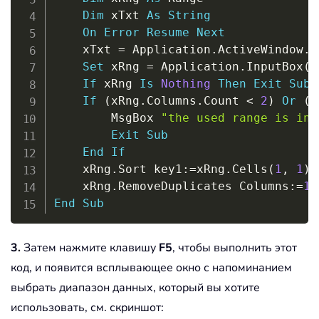
Dim
 xTxt 
As
String
On
Error
Resume
Next
    xTxt 
=
 Application
.
ActiveWindow
.
R
Set
 xRng 
=
 Application
.
InputBox
(
"
If
 xRng 
Is
Nothing
Then
Exit
Sub
If
(
xRng
.
Columns
.
Count 
<
2
)
Or
(
x
        MsgBox 
"the used range is inv
Exit
Sub
End
If
    xRng
.
Sort key1
:
=
xRng
.
Cells
(
1
,
1
)
,
    xRng
.
RemoveDuplicates Columns
:
=
1
,
End
Sub
3.
Затем нажмите клавишу
F5
, чтобы выполнить этот
код, и появится всплывающее окно с напоминанием
выбрать диапазон данных, который вы хотите
использовать, см. скриншот: