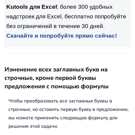
Kutools для Excel
: более 300 удобных
надстроек для Excel, бесплатно попробуйте
без ограничений в течение 30 дней.
Скачайте и попробуйте прямо сейчас!
Изменение всех заглавных букв на
строчные, кроме первой буквы
предложения с помощью формулы
Чтобы преобразовать все заглавные буквы в
строчные, но оставить первую букву в предложении,
вы можете применить следующую формулу для
решения этой задачи.