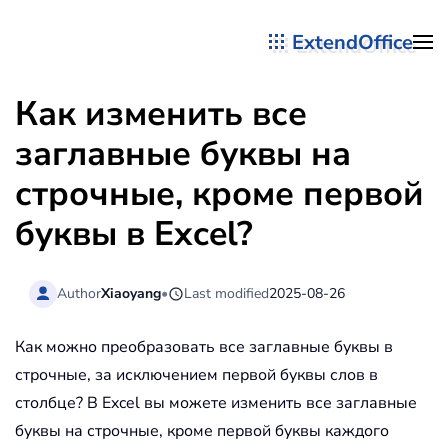
ExtendOffice
Перейти к содержимому
Как изменить все
заглавные буквы на
строчные, кроме первой
буквы в Excel?
Author
Xiaoyang
•
Last modified
2025-08-26
Как можно преобразовать все заглавные буквы в
строчные, за исключением первой буквы слов в
столбце? В Excel вы можете изменить все заглавные
буквы на строчные, кроме первой буквы каждого