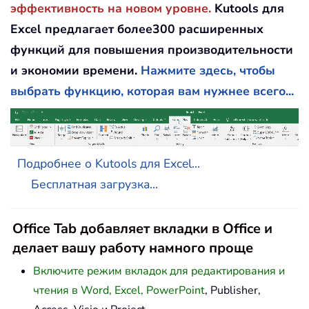
эффективность на новом уровне.
Kutools для
Excel предлагает более300 расширенных
функций для повышения производительности
и экономии времени.
Нажмите здесь, чтобы
выбрать функцию, которая вам нужнее всего...
Подробнее о Kutools для Excel...
Бесплатная загрузка...
Office Tab добавляет вкладки в Office и
делает вашу работу намного проще
Включите режим вкладок для редактирования и
чтения в Word, Excel, PowerPoint
, Publisher,