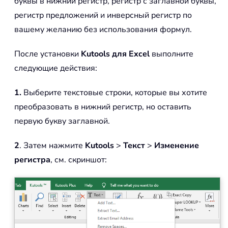
буквы в нижний регистр, регистр с заглавной буквы,
регистр предложений и инверсный регистр по
вашему желанию без использования формул.
После установки
Kutools для Excel
выполните
следующие действия:
1.
Выберите текстовые строки, которые вы хотите
преобразовать в нижний регистр, но оставить
первую букву заглавной.
2
. Затем нажмите
Kutools
>
Текст
>
Изменение
регистра
, см. скриншот: