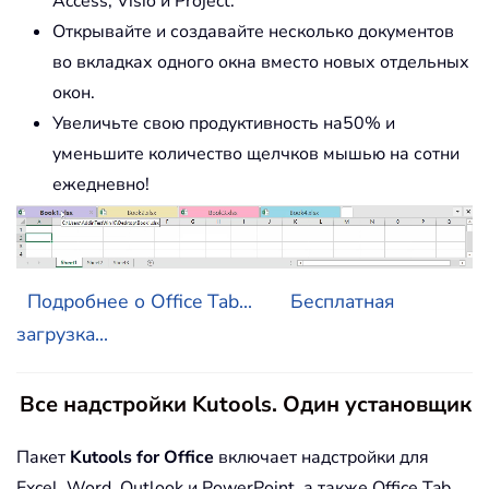
Access, Visio и Project.
Открывайте и создавайте несколько документов
во вкладках одного окна вместо новых отдельных
окон.
Увеличьте свою продуктивность на50% и
уменьшите количество щелчков мышью на сотни
ежедневно!
Подробнее о Office Tab...
Бесплатная
загрузка...
Все надстройки Kutools. Один установщик
Пакет
Kutools for Office
включает надстройки для
Excel, Word, Outlook и PowerPoint, а также Office Tab