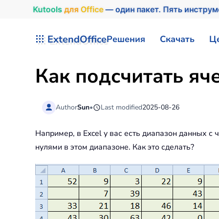
Kutools
для
Office
— один пакет. Пять инстру
Перейти к содержимому
ExtendOffice
Решения
Скачать
Ц
Как подсчитать яче
Author
Sun
•
Last modified
2025-08-26
Например, в Excel у вас есть диапазон данных с 
нулями в этом диапазоне. Как это сделать?