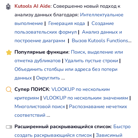
🤖
Kutools AI Aide
: Совершенно новый подход к
анализу данных благодаря:
Интеллектуальное
выполнение
|
Генерация кода
|
Создание
пользовательских формул
|
Анализ данных и
построение диаграмм
|
Вызов Kutools Functions
…
Популярные функции
:
Поиск, выделение или
отметка дубликатов
|
Удалить пустые строки
|
Объединить столбцы или адреса без потери
данных
|
Округлить
...
Супер ПОИСК
:
VLOOKUP по нескольким
критериям
|
VLOOKUP по нескольким значениям
|
Многолистовой поиск
|
Распознавание нечетких
соответствий
...
Расширенный раскрывающийся список
:
Быстро
создать раскрывающийся список
|
Зависимый