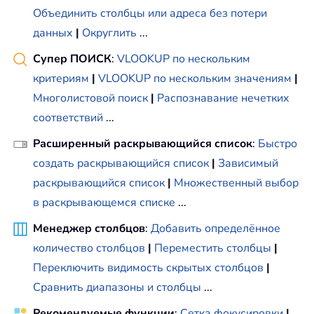
Объединить столбцы или адреса без потери
данных
|
Округлить
...
Супер ПОИСК
:
VLOOKUP по нескольким
критериям
|
VLOOKUP по нескольким значениям
|
Многолистовой поиск
|
Распознавание нечетких
соответствий
...
Расширенный раскрывающийся список
:
Быстро
создать раскрывающийся список
|
Зависимый
раскрывающийся список
|
Множественный выбор
в раскрывающемся списке
...
Менеджер столбцов
:
Добавить определённое
количество столбцов
|
Переместить столбцы
|
Переключить видимость скрытых столбцов
|
Сравнить диапазоны и столбцы
...
Рекомендуемые функции
:
Сетка фокусировки
|