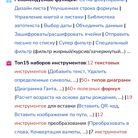
Дизайн листа
|
Улучшенная строка формулы
|
Управление книгой и листами
|
Библиотека
автотекста
|
Выбор даты
|
Объединить данные
|
Зашифровать/расшифровать ячейки
|
Отправить
письмо по списку
|
Супер фильтр
|
Специальный
фильтр
(фильтр жирный/курсив/зачеркнутый...) ...
Топ15 наборов инструментов
:
12
текстовых
инструментов
(
Добавить текст
,
Удалить
определенные символы
, ...)
|
50+
типов диаграмм
(
Диаграмма Ганта
, ...)
|
40+ полезных
формул
(
Расчет возраста на основе даты рождения
, ...)
|
19
инструментов
для вставки (
Вставить QR-код
,
Вставить изображение по пути
, ...)
|
12
инструментов
преобразования (
Преобразовать в
слова
,
Конвертация валюты
, ...)
|
7
инструментов