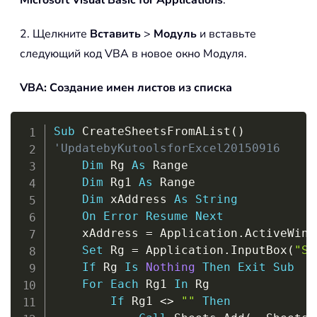
Microsoft Visual Basic for Applications
.
2. Щелкните
Вставить
>
Модуль
и вставьте
следующий код VBA в новое окно Модуля.
VBA: Создание имен листов из списка
Copy
Sub
 CreateSheetsFromAList
(
)
'UpdatebyKutoolsforExcel20150916
Dim
 Rg 
As
 Range

Dim
 Rg1 
As
 Range

Dim
 xAddress 
As
String
On
Error
Resume
Next
    xAddress 
=
 Application
.
ActiveWind
Set
 Rg 
=
 Application
.
InputBox
(
"Se
If
 Rg 
Is
Nothing
Then
Exit
Sub
For
Each
 Rg1 
In
 Rg

If
 Rg1 
<
>
""
Then