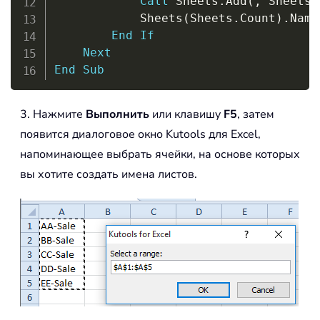
Call
 Sheets
.
Add
(
,
 Sheets
(
            Sheets
(
Sheets
.
Count
)
.
Name
End
If
Next
End
Sub
3. Нажмите
Выполнить
или клавишу
F5
, затем
появится диалоговое окно Kutools для Excel,
напоминающее выбрать ячейки, на основе которых
вы хотите создать имена листов.