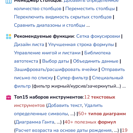
Менеджер столбцов
:
Добавить определённое
количество столбцов
|
Переместить столбцы
|
Переключить видимость скрытых столбцов
|
Сравнить диапазоны и столбцы
...
Рекомендуемые функции
:
Сетка фокусировки
|
Дизайн листа
|
Улучшенная строка формулы
|
Управление книгой и листами
|
Библиотека
автотекста
|
Выбор даты
|
Объединить данные
|
Зашифровать/расшифровать ячейки
|
Отправить
письмо по списку
|
Супер фильтр
|
Специальный
фильтр
(фильтр жирный/курсив/зачеркнутый...) ...
Топ15 наборов инструментов
:
12
текстовых
инструментов
(
Добавить текст
,
Удалить
определенные символы
, ...)
|
50+
типов диаграмм
(
Диаграмма Ганта
, ...)
|
40+ полезных
формул
(
Расчет возраста на основе даты рождения
, ...)
|
19