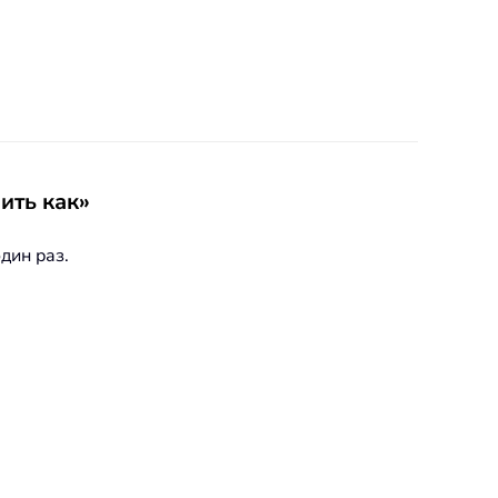
ить как»
дин раз.