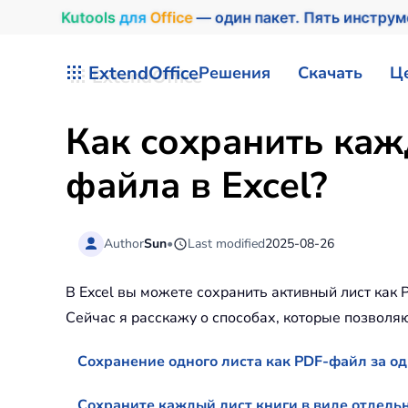
Kutools
для
Office
— один пакет. Пять инстру
Перейти к содержимому
ExtendOffice
Решения
Скачать
Ц
Как сохранить каж
файла в Excel?
Author
Sun
•
Last modified
2025-08-26
В Excel вы можете сохранить активный лист как
Сейчас я расскажу о способах, которые позволяю
Сохранение одного листа как PDF-файл за о
Сохраните каждый лист книги в виде отдельн