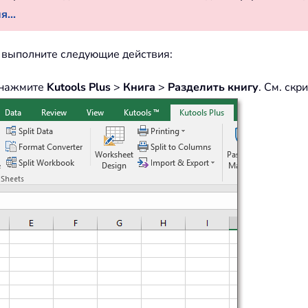
...
l выполните следующие действия:
и нажмите
Kutools Plus
>
Книга
>
Разделить книгу
. См. скр