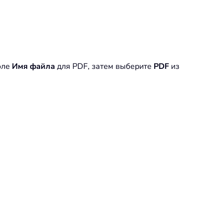
оле
Имя файла
для PDF, затем выберите
PDF
из