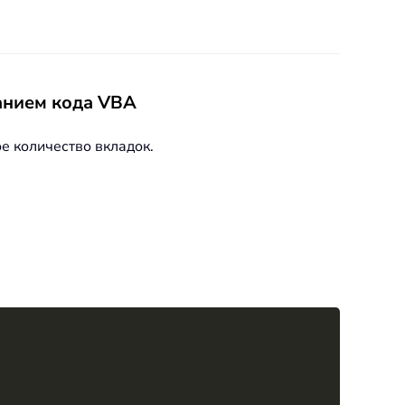
анием кода VBA
е количество вкладок.
Copy