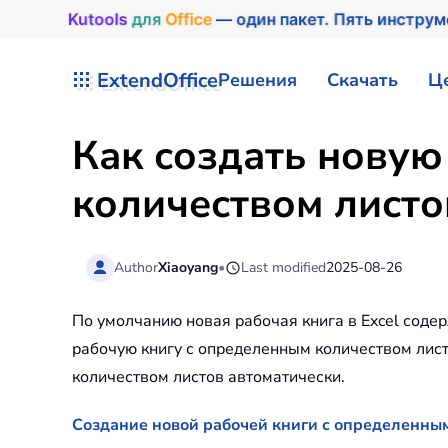
Kutools
для
Office
— один пакет. Пять инстру
Перейти к содержимому
ExtendOffice
Решения
Скачать
Ц
Как создать новую
количеством листо
Author
Xiaoyang
•
Last modified
2025-08-26
По умолчанию новая рабочая книга в Excel содер
рабочую книгу с определенным количеством лист
количеством листов автоматически.
Создание новой рабочей книги с определенны