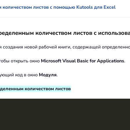
 количеством листов с помощью Kutools для Excel
пределенным количеством листов с использов
 создания новой рабочей книги, содержащей определенно
чтобы открыть окно
Microsoft Visual Basic for Applications
.
ующий код в окно
Модуля
.
еделенным количеством листов