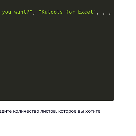
 you want?"
,
"Kutools for Excel"
,
,
,
,
,
,
1
едите количество листов, которое вы хотите