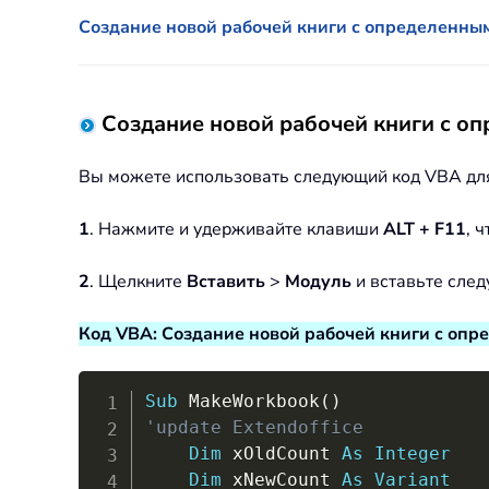
Создание новой рабочей книги с определенным
Создание новой рабочей книги с о
Вы можете использовать следующий код VBA для
1
. Нажмите и удерживайте клавиши
ALT + F11
, 
2
. Щелкните
Вставить
>
Модуль
и вставьте след
Код VBA: Создание новой рабочей книги с опр
Sub
 MakeWorkbook
(
)
'update Extendoffice
Dim
 xOldCount 
As
Integer
Dim
 xNewCount 
As
Variant