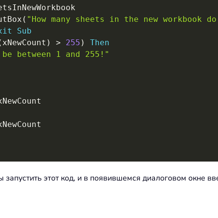
etsInNewWorkbook

utBox
(
"How many sheets in the new workbook do
xit
Sub
(
xNewCount
)
>
255
)
Then
 be between 1 and 255!"
xNewCount

xNewCount

бы запустить этот код, и в появившемся диалоговом окне вв