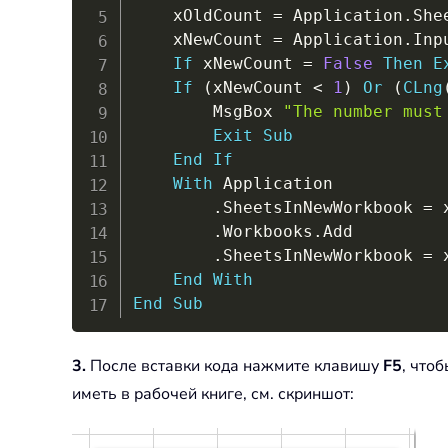
    xOldCount 
=
 Application
.
She
    xNewCount 
=
 Application
.
Inp
If
 xNewCount 
=
False
Then
E
If
(
xNewCount 
<
1
)
Or
(
CLng
        MsgBox 
"The number must
Exit
Sub
End
If
With
 Application

.
SheetsInNewWorkbook 
=
 
.
Workbooks
.
Add

.
SheetsInNewWorkbook 
=
 
End
With
End
Sub
3.
После вставки кода нажмите клавишу
F5
, что
иметь в рабочей книге, см. скриншот: