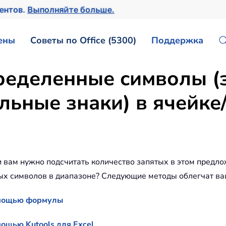
ментов.
Выполняйте больше.
ены
Советы по Office (5300)
Поддержка
ределенные символы (з
льные знаки) в ячейке/
 вам нужно подсчитать количество запятых в этом предлож
ых символов в диапазоне? Следующие методы облегчат ва
омощью формулы
ощью Kutools для Excel