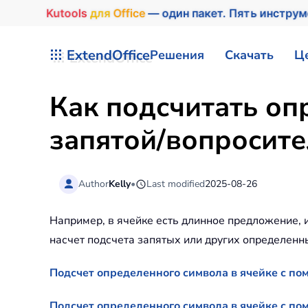
Kutools
для
Office
— один пакет. Пять инстру
Перейти к содержимому
ExtendOffice
Решения
Скачать
Ц
Как подсчитать оп
запятой/вопросите
Author
Kelly
•
Last modified
2025-08-26
Например, в ячейке есть длинное предложение, и
насчет подсчета запятых или других определенн
Подсчет определенного символа в ячейке с п
Подсчет определенного символа в ячейке с пом