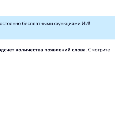
постоянно бесплатными функциями ИИ!
дсчет количества появлений слова
. Смотрите