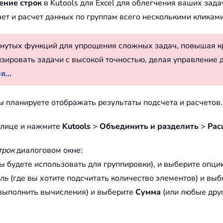
ение строк
в Kutools для Excel для облегчения ваших зад
ет и расчет данных по группам всего несколькими кликами
нутых функций для упрощения сложных задач, повышая к
изировать задачи с высокой точностью, делая управление 
...
вы планируете отображать результаты подсчета и расчетов.
блице и нажмите
Kutools
>
Объединить и разделить
>
Рас
трок
диалоговом окне:
вы будете использовать для группировки), и выберите опц
ель
(где вы хотите подсчитать количество элементов) и вы
 выполнить вычисления) и выберите
Сумма
(или любые друг