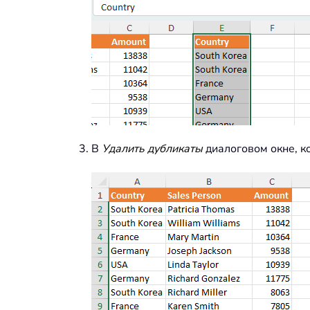
В
Удалить дубликаты
диалоговом окне, к