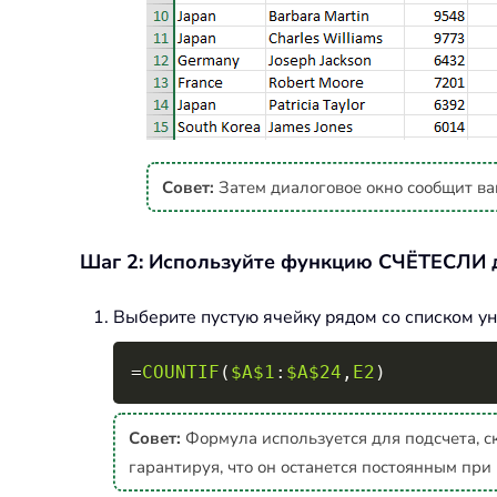
Совет:
Затем диалоговое окно сообщит ва
Шаг 2: Используйте функцию СЧЁТЕСЛИ д
Выберите пустую ячейку рядом со списком ун
=
COUNTIF
(
$A$1
:
$A$24
,
E2
)
Совет:
Формула используется для подсчета, с
гарантируя, что он останется постоянным пр