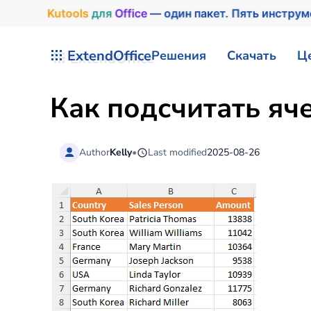
Kutools
для
Office
— один пакет. Пять инстру
Перейти к содержимому
ExtendOffice
Решения
Скачать
Ц
Как подсчитать яче
Author
Kelly
•
Last modified
2025-08-26