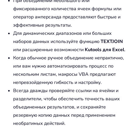
При объединении небольшого или
        OutputCell
.
Offset
(
i 
-
1
,
0
)
.
V
Next
 i

фиксированного количества ячеек формулы или
оператор амперсанда предоставляют быстрые и
    Application
.
ScreenUpdating 
=
True
эффективные результаты.
End
Sub
Для динамических диапазонов или больших
наборов данных используйте функцию
TEXTJOIN
или расширенные возможности
Kutools для Excel
.
Когда обычное ручное объединение непрактично,
или вам нужно автоматизировать процесс по
нескольким листам, макросы VBA предлагают
непревзойденную гибкость и настройку.
Всегда дважды проверяйте ссылки на ячейки и
разделители, чтобы обеспечить точность ваших
объединенных результатов, и сохраняйте
резервную копию данных перед применением
необратимых действий.