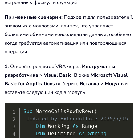
встроенных формул и функций.
Применимые сценарии:
Подходит для пользователей,
знакомых с макросами, или тех, кто управляет
большими объемами консолидации данных, особенно
когда требуется автоматизация или повторяющиеся
операции.
1
. Откройте редактор VBA через
Инструменты
разработчика
>
Visual Basic
. В окне
Microsoft Visual
Basic for Applications
выберите
Вставка
>
Модуль
и
вставьте следующий код в Модуль:
Copy
Sub
 MergeCellsRowByRow
(
)
'Updated by Extendoffice 2025/7/15
Dim
 WorkRng 
As
 Range

Dim
 Delimiter 
As
String