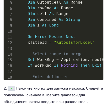
Dim
 OutputCell 
As
 Range

Dim
 rowRng 
As
 Range

Dim
 cell 
As
 Range

Dim
 Combined 
As
String
Dim
 i 
As
Long
On
Error
Resume
Next
    xTitleId 
=
"KutoolsforExcel"
' Select range to merge
Set
 WorkRng 
=
 Application
.
InputBo
If
 WorkRng 
Is
Nothing
Then
Exit
S
' Enter delimiter
    Delimiter 
=
 Application
.
InputBox
(
2
.
Нажмите кнопку для запуска макроса. Следуйте
' Select output starting cell
подсказкам: сначала выберите диапазон для
Set
 OutputCell 
=
 Application
.
Inpu
объединения, затем введите ваш разделитель
If
 OutputCell 
Is
Nothing
Then
Exi