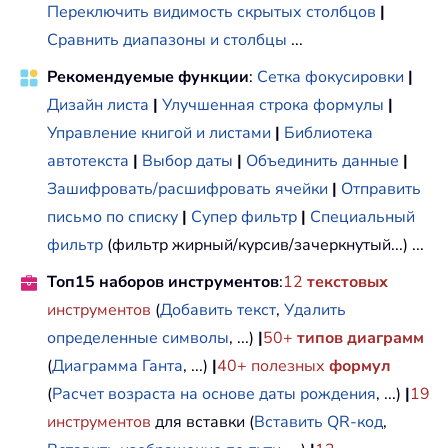
Переключить видимость скрытых столбцов
|
Сравнить диапазоны и столбцы
...
Рекомендуемые функции
:
Сетка фокусировки
|
Дизайн листа
|
Улучшенная строка формулы
|
Управление книгой и листами
|
Библиотека
автотекста
|
Выбор даты
|
Объединить данные
|
Зашифровать/расшифровать ячейки
|
Отправить
письмо по списку
|
Супер фильтр
|
Специальный
фильтр
(фильтр жирный/курсив/зачеркнутый...) ...
Топ15 наборов инструментов
:
12
текстовых
инструментов
(
Добавить текст
,
Удалить
определенные символы
, ...)
|
50+
типов диаграмм
(
Диаграмма Ганта
, ...)
|
40+ полезных
формул
(
Расчет возраста на основе даты рождения
, ...)
|
19
инструментов
для вставки (
Вставить QR-код
,