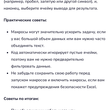
(например, пробел, запятую или другой символ), и,
наконец, выберите ячейку вывода для результата.
On
Error
GoTo
0
    Application
.
ScreenUpdating 
=
Fals
Практические советы:
' Process each row
Макросы могут значительно ускорить задачу, если
For
 i 
=
1
To
 WorkRng
.
Rows
.
Count

у вас большой объем данных или вам нужно часто
        Combined 
=
""
объединять текст.
For
Each
 cell 
In
 WorkRng
.
Rows
If
 cell
.
Value 
<
>
""
Then
Код автоматически игнорирует пустые ячейки,
                Combined 
=
 Combined 
&
поэтому вам не нужно предварительно
End
If
фильтровать данные.
Next
Не забудьте сохранить свою работу перед
запуском макросов и включить макросы, если вам
' Remove trailing delimiter
покажет предупреждения безопасности Excel.
If
 Len
(
Combined
)
>
0
Then
            Combined 
=
 Left
(
Combined
,
Советы по итогам:
End
If