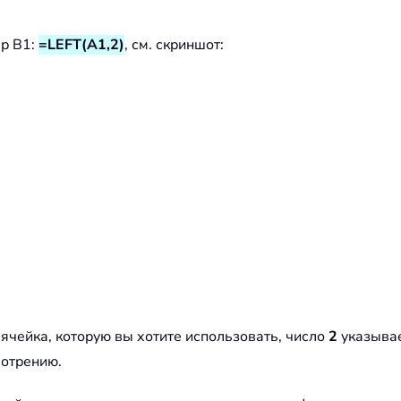
ер B1:
=LEFT(A1,2)
, см. скриншот:
ячейка, которую вы хотите использовать, число
2
указывае
мотрению.