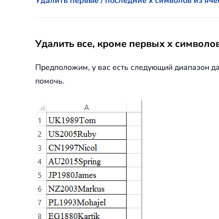
Удалить первые / последние x символов из яче
Удалить все, кроме первых x символ
Предположим, у вас есть следующий диапазон д
помочь.