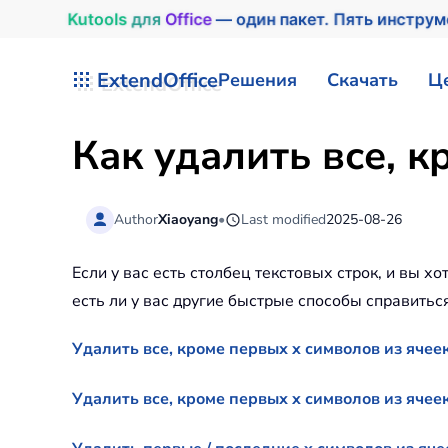
Kutools
для
Office
— один пакет. Пять инстру
Перейти к содержимому
ExtendOffice
Решения
Скачать
Ц
Как удалить все, к
Author
Xiaoyang
•
Last modified
2025-08-26
Если у вас есть столбец текстовых строк, и вы х
есть ли у вас другие быстрые способы справиться
Удалить все, кроме первых x символов из яче
Удалить все, кроме первых x символов из ячеек