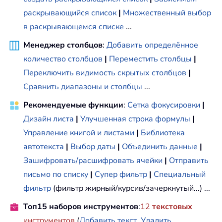
раскрывающийся список
|
Множественный выбор
в раскрывающемся списке
...
Менеджер столбцов
:
Добавить определённое
количество столбцов
|
Переместить столбцы
|
Переключить видимость скрытых столбцов
|
Сравнить диапазоны и столбцы
...
Рекомендуемые функции
:
Сетка фокусировки
|
Дизайн листа
|
Улучшенная строка формулы
|
Управление книгой и листами
|
Библиотека
автотекста
|
Выбор даты
|
Объединить данные
|
Зашифровать/расшифровать ячейки
|
Отправить
письмо по списку
|
Супер фильтр
|
Специальный
фильтр
(фильтр жирный/курсив/зачеркнутый...) ...
Топ15 наборов инструментов
:
12
текстовых
инструментов
(
Добавить текст
,
Удалить