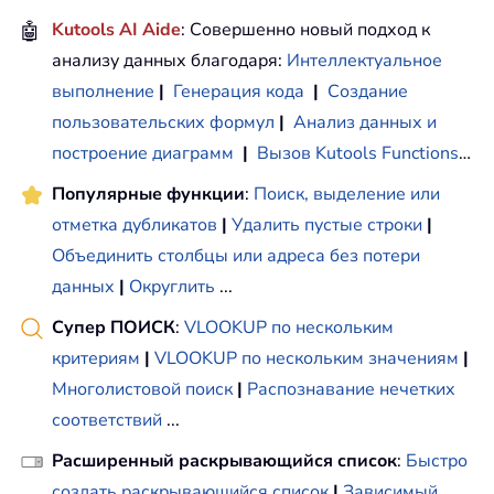
🤖
Kutools AI Aide
: Совершенно новый подход к
анализу данных благодаря:
Интеллектуальное
выполнение
|
Генерация кода
|
Создание
пользовательских формул
|
Анализ данных и
построение диаграмм
|
Вызов Kutools Functions
…
Популярные функции
:
Поиск, выделение или
отметка дубликатов
|
Удалить пустые строки
|
Объединить столбцы или адреса без потери
данных
|
Округлить
...
Супер ПОИСК
:
VLOOKUP по нескольким
критериям
|
VLOOKUP по нескольким значениям
|
Многолистовой поиск
|
Распознавание нечетких
соответствий
...
Расширенный раскрывающийся список
:
Быстро
создать раскрывающийся список
|
Зависимый