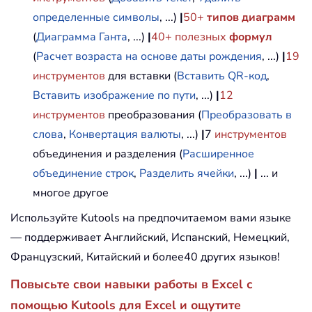
определенные символы
, ...)
|
50+
типов диаграмм
(
Диаграмма Ганта
, ...)
|
40+ полезных
формул
(
Расчет возраста на основе даты рождения
, ...)
|
19
инструментов
для вставки (
Вставить QR-код
,
Вставить изображение по пути
, ...)
|
12
инструментов
преобразования (
Преобразовать в
слова
,
Конвертация валюты
, ...)
|
7
инструментов
объединения и разделения (
Расширенное
объединение строк
,
Разделить ячейки
, ...)
|
... и
многое другое
Используйте Kutools на предпочитаемом вами языке
— поддерживает Английский, Испанский, Немецкий,
Французский, Китайский и более40 других языков!
Повысьте свои навыки работы в Excel с
помощью Kutools для Excel и ощутите