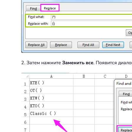
2. Затем нажмите
Заменить все
. Появится диал