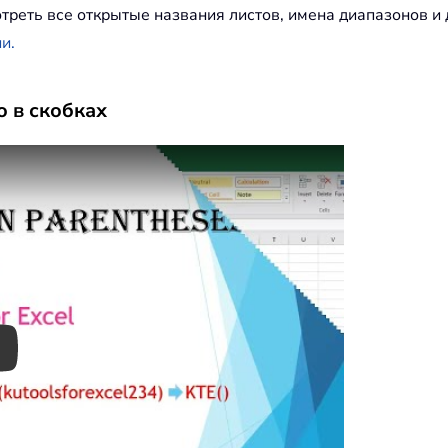
еть все открытые названия листов, имена диапазонов и д
и.
 в скобках
ay