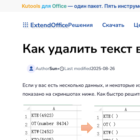
Kutools
для
Office
— один пакет. Пять инстру
Перейти к содержимому
ExtendOffice
Решения
Скачать
Ц
Как удалить текст 
Author
Sun
•
Last modified
2025-08-26
Если у вас есть несколько данных, и некоторые и
показано на скриншотах ниже. Как быстро решить