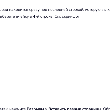
торая находится сразу под последней строкой, которую вы 
ыберите ячейку в 4-й строке. См. скриншот:
 затем нажмите
Разрывы
>
Вставить разрыв страницы
. Об