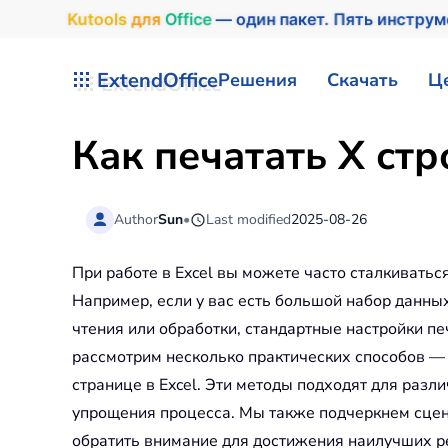
Kutools
для
Office
— один пакет. Пять инстру
Перейти к содержимому
ExtendOffice
Решения
Скачать
Ц
Как печатать X стр
Author
Sun
•
Last modified
2025-08-26
При работе в Excel вы можете часто сталкиватьс
Например, если у вас есть большой набор данных
чтения или обработки, стандартные настройки пе
рассмотрим несколько практических способов — 
странице в Excel. Эти методы подходят для разл
упрощения процесса. Мы также подчеркнем сцен
обратить внимание для достижения наилучших р