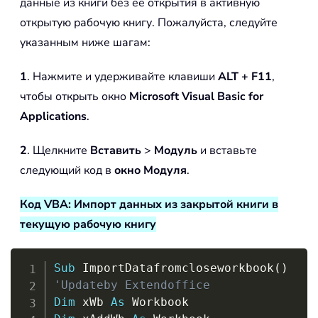
данные из книги без её открытия в активную
открытую рабочую книгу. Пожалуйста, следуйте
указанным ниже шагам:
1
. Нажмите и удерживайте клавиши
ALT + F11
,
чтобы открыть окно
Microsoft Visual Basic for
Applications
.
2
. Щелкните
Вставить
>
Модуль
и вставьте
следующий код в
окно Модуля
.
Код VBA: Импорт данных из закрытой книги в
текущую рабочую книгу
Copy
Sub
 ImportDatafromcloseworkbook
(
)
'Updateby Extendoffice
Dim
 xWb 
As