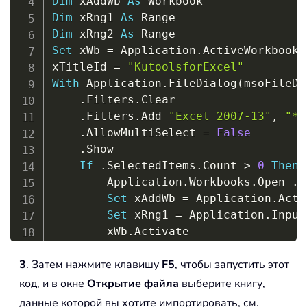
Dim
 xAddWb 
As
Dim
 xRng1 
As
Dim
 xRng2 
As
Set
 xWb 
=
 Application
.
ActiveWorkbook

xTitleId 
=
"KutoolsforExcel"
With
 Application
.
FileDialog
(
msoFileDi
.
Filters
.
Clear

.
Filters
.
Add 
"Excel 2007-13"
,
"*.
.
AllowMultiSelect 
=
False
.
Show

If
.
SelectedItems
.
Count 
>
0
Then
        Application
.
Workbooks
.
Open 
.
S
Set
 xAddWb 
=
 Application
.
Acti
Set
 xRng1 
=
 Application
.
Input
        xWb
.
Activate

Set
 xRng2 
=
 Application
.
Input
3
. Затем нажмите клавишу
F5
, чтобы запустить этот
        xRng1
.
Copy xRng2

        xRng2
.
CurrentRegion
.
EntireCol
код, и в окне
Открытие файла
выберите книгу,
        xAddWb
.
Close 
False
данные которой вы хотите импортировать, см.