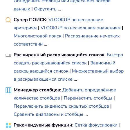
Объединить столбцы или адреса без потери
данных
|
Округлить
...
Супер ПОИСК
:
VLOOKUP по нескольким
критериям
|
VLOOKUP по нескольким значениям
|
Многолистовой поиск
|
Распознавание нечетких
соответствий
...
Расширенный раскрывающийся список
:
Быстро
создать раскрывающийся список
|
Зависимый
раскрывающийся список
|
Множественный выбор
в раскрывающемся списке
...
Менеджер столбцов
:
Добавить определённое
количество столбцов
|
Переместить столбцы
|
Переключить видимость скрытых столбцов
|
Сравнить диапазоны и столбцы
...
Рекомендуемые функции
:
Сетка фокусировки
|