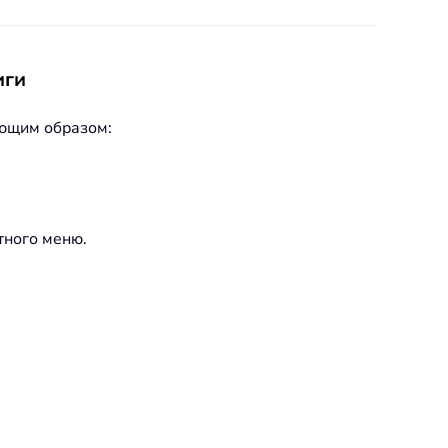
иги
ующим образом:
тного меню.