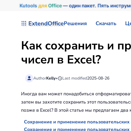
Kutools
для
Office
— один пакет. Пять инстру
Перейти к содержимому
ExtendOffice
Решения
Скачать
Ц
Как сохранить и п
чисел в Excel?
Author
Kelly
•
Last modified
2025-08-26
Иногда вам может понадобиться отформатировать
затем вы захотите сохранить этот пользовательск
позже в Excel? В этой статье мы предлагаем два 
Сохранение и применение пользовательских 
Сохранение и применение пользовательских 