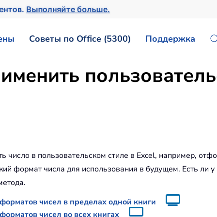
ментов.
Выполняйте больше.
ены
Советы по Office (5300)
Поддержка
рименить пользовател
 число в пользовательском стиле в Excel, например, отф
ий формат числа для использования в будущем. Есть ли у в
метода.
форматов чисел в пределах одной книги
форматов чисел во всех книгах