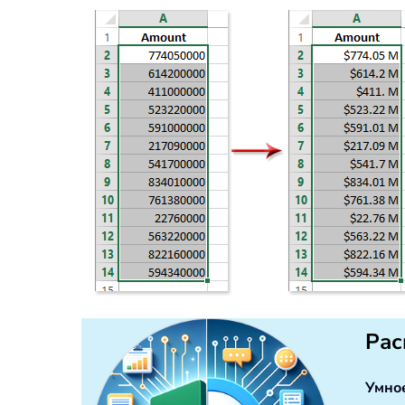
Рас
Умно