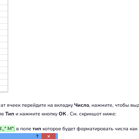
ат ячеек перейдите на вкладку
Число
, нажмите, чтобы вы
оле
Тип
и нажмите кнопку
ОК
. См. скриншот ниже:
,," M";
в поле
тип
которое будет форматировать числа как 