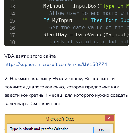
       MyInput 
=
 InputBox
(
"Type in Mo
' Allow user to end macro with
If
 MyInput 
=
""
Then
Exit
Sub
' Get the date value of the be
       StartDay 
=
 DateValue
(
MyInput
)
' Check if valid date but not 
' -- if so, reset StartDay to 
VBA взят с этого сайта
If
 Day
(
StartDay
)
<
>
1
Then
           StartDay 
=
 DateValue
(
Month
https://support.microsoft.com/en-us/kb/150774
               Year
(
StartDay
)
)
End
If
2. Нажмите клавишу
F5
или кнопку Выполнить, и
' Prepare cell for Month and Y
появится диалоговое окно, которое предложит вам
       Range
(
"a1"
)
.
NumberFormat 
=
"mm
ввести конкретный месяц, для которого нужно создать
' Center the Month and Year la
календарь. См. скриншот:
' size, height and bolding.
With
 Range
(
"a1:g1"
)
.
HorizontalAlignment 
=
 xlC
.
VerticalAlignment 
=
 xlCen