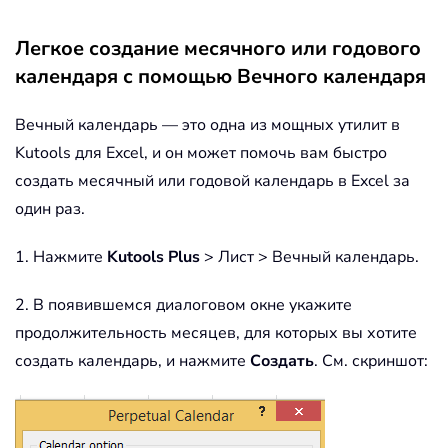
' variables.
       CurYear 
=
 Year
(
StartDay
)
Легкое создание месячного или годового
       CurMonth 
=
 Month
(
StartDay
)
календаря с помощью Вечного календаря
' Set variable and calculate t
       FinalDay 
=
 DateSerial
(
CurYear
,
Вечный календарь — это одна из мощных утилит в
' Place a "1" in cell position
Kutools для Excel, и он может помочь вам быстро
' month based on DayofWeek.
создать месячный или годовой календарь в Excel за
Select
Case
 DayofWeek

один раз.
Case
1
               Range
(
"a3"
)
.
Value 
=
1
1. Нажмите
Kutools Plus
> Лист > Вечный календарь.
Case
2
               Range
(
"b3"
)
.
Value 
=
1
2. В появившемся диалоговом окне укажите
Case
3
продолжительность месяцев, для которых вы хотите
               Range
(
"c3"
)
.
Value 
=
1
Case
4
создать календарь, и нажмите
Создать
. См. скриншот:
               Range
(
"d3"
)
.
Value 
=
1
Case
5
               Range
(
"e3"
)
.
Value 
=
1