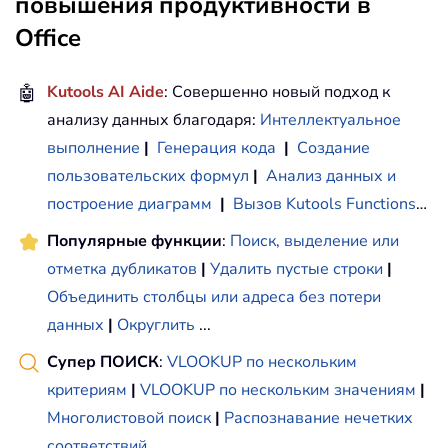
повышения продуктивности в
' Create Entry cells, format t
Office
' around days.
For
 x 
=
0
To
5
🤖
Kutools AI Aide
: Совершенно новый подход к
           Range
(
"A4"
)
.
Offset
(
x 
*
2
,
With
 Range
(
"A4:G4"
)
.
Offset
анализу данных благодаря:
Интеллектуальное
.
RowHeight 
=
65
выполнение
|
Генерация кода
|
Создание
.
HorizontalAlignment 
=
пользовательских формул
|
Анализ данных и
.
VerticalAlignment 
=
 x
построение диаграмм
|
Вызов Kutools Functions
…
.
WrapText 
=
True
.
Font
.
Size 
=
10
Популярные функции
:
Поиск, выделение или
.
Font
.
Bold 
=
False
отметка дубликатов
|
Удалить пустые строки
|
' Unlock these cells t
Объединить столбцы или адреса без потери
' sheet is protected.
данных
|
Округлить
...
.
Locked 
=
False
End
With
Супер ПОИСК
:
VLOOKUP по нескольким
' Put border around the bl
критериям
|
VLOOKUP по нескольким значениям
|
With
 Range
(
"A3"
)
.
Offset
(
x 
Многолистовой поиск
|
Распознавание нечетких
7
)
.
Borders
(
xlLeft
)
соответствий
...