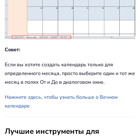
                       cell
.
Value 
=
"
' Exit loop wh
' days shown.
Exit
For
End
If
End
If
' Do only if current cell 
Совет:
ElseIf
 cell
.
Row 
>
3
And
 ce
               cell
.
Value 
=
 cell
.
Offs
Если вы хотите создать календарь только для
' Stop when the last d
определенного месяца, просто выберите один и тот же
If
 cell
.
Value 
>
(
Final
месяц в полях От и До в диалоговом окне.
                   cell
.
Value 
=
""
' Exit loop when c
Нажмите здесь, чтобы узнать больше о Вечном
' shown.
календаре
Exit
For
End
If
End
If
Лучшие инструменты для
Next