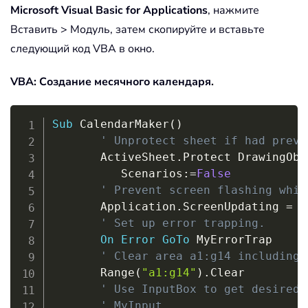
Microsoft Visual Basic for Applications
, нажмите
Вставить > Модуль, затем скопируйте и вставьте
следующий код VBA в окно.
VBA: Создание месячного календаря.
Copy
Sub
 CalendarMaker
(
)
' Unprotect sheet if had previ
       ActiveSheet
.
Protect DrawingObj
          Scenarios
:
=
False
' Prevent screen flashing whil
       Application
.
ScreenUpdating 
=
F
' Set up error trapping.
On
Error
GoTo
 MyErrorTrap

' Clear area a1:g14 including 
       Range
(
"a1:g14"
)
.
Clear

' Use InputBox to get desired 
' MyInput.