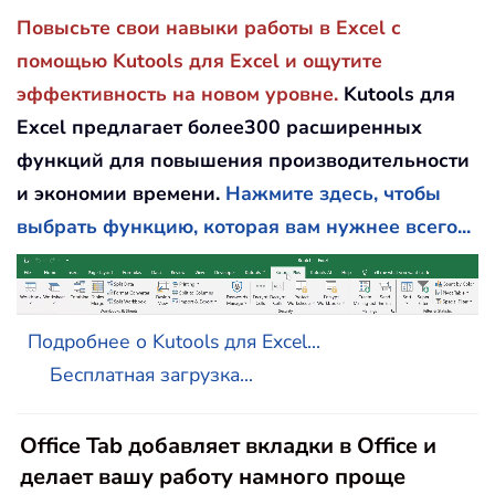
If
 MyInput 
=
""
Then
Exit
Sub
Повысьте свои навыки работы в Excel с
Resume
помощью Kutools для Excel и ощутите
End
Sub
эффективность на новом уровне.
Kutools для
Excel предлагает более300 расширенных
функций для повышения производительности
и экономии времени.
Нажмите здесь, чтобы
выбрать функцию, которая вам нужнее всего...
Подробнее о Kutools для Excel...
Бесплатная загрузка...
Office Tab добавляет вкладки в Office и
делает вашу работу намного проще