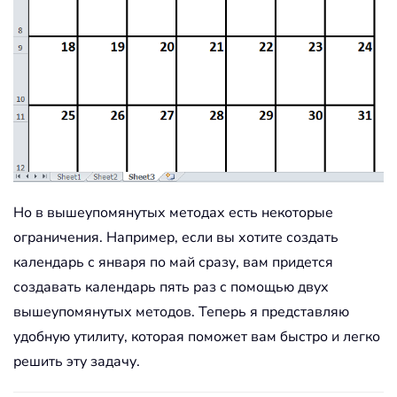
       Range
(
"c2"
)
=
"Tuesday"
       Range
(
"d2"
)
=
"Wednesday"
       Range
(
"e2"
)
=
"Thursday"
       Range
(
"f2"
)
=
"Friday"
       Range
(
"g2"
)
=
"Saturday"
' Prepare a3:g7 for dates with
' and bolding.
With
 Range
(
"a3:g8"
)
.
HorizontalAlignment 
=
 xlR
.
VerticalAlignment 
=
 xlTop

Но в вышеупомянутых методах есть некоторые
.
Font
.
Size 
=
18
ограничения. Например, если вы хотите создать
.
Font
.
Bold 
=
True
календарь с января по май сразу, вам придется
.
RowHeight 
=
21
создавать календарь пять раз с помощью двух
End
With
' Put inputted month and year 
вышеупомянутых методов. Теперь я представляю
       Range
(
"a1"
)
.
Value 
=
 Applicatio
удобную утилиту, которая поможет вам быстро и легко
' Set variable and get which d
решить эту задачу.
       DayofWeek 
=
 WeekDay
(
StartDay
)
' Set variables to identify th