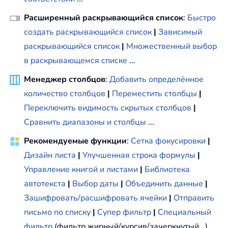
.
Weight 
=
 xlThick

.
ColorIndex 
=
 xlAutoma
Расширенный раскрывающийся список
:
Быстро
End
With
создать раскрывающийся список
|
Зависимый
раскрывающийся список
|
Множественный выбор
With
 Range
(
"A3"
)
.
Offset
(
x 
в раскрывающемся списке
...
7
)
.
Borders
(
xlRight
)
.
Weight 
=
 xlThick

Менеджер столбцов
:
Добавить определённое
.
ColorIndex 
=
 xlAutoma
количество столбцов
|
Переместить столбцы
|
End
With
Переключить видимость скрытых столбцов
|
           Range
(
"A3"
)
.
Offset
(
x 
*
2
,
Сравнить диапазоны и столбцы
...
              Weight
:
=
xlThick
,
 ColorI
Next
Рекомендуемые функции
:
Сетка фокусировки
|
If
 Range
(
"A13"
)
.
Value 
=
""
The
Дизайн листа
|
Улучшенная строка формулы
|
.
Resize
(
2
,
8
)
.
EntireRow
.
Del
Управление книгой и листами
|
Библиотека
' Turn off gridlines.
автотекста
|
Выбор даты
|
Объединить данные
|
       ActiveWindow
.
DisplayGridlines 
Зашифровать/расшифровать ячейки
|
Отправить
' Protect sheet to prevent ove
       ActiveSheet
.
Protect DrawingObj
письмо по списку
|
Супер фильтр
|
Специальный
          Scenarios
:
=
True
фильтр
(фильтр жирный/курсив/зачеркнутый...) ...