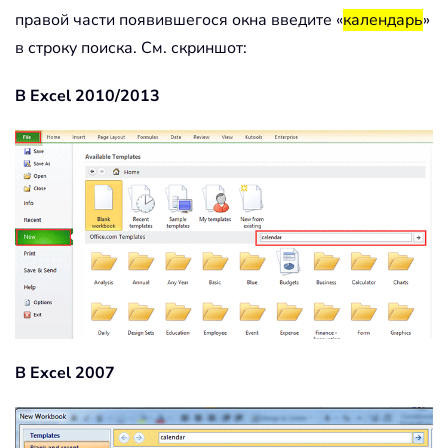
правой части появившегося окна введите «
календарь
»
в строку поиска. См. скриншот:
В Excel 2010/2013
В Excel 2007