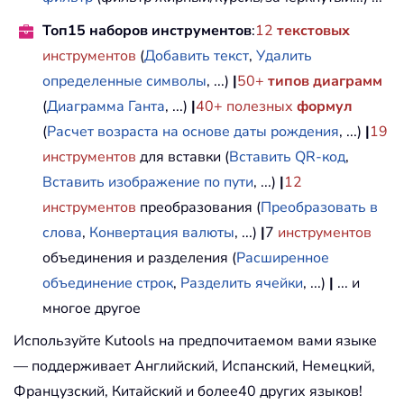
Топ15 наборов инструментов
:
12
текстовых
' Resize window to show all of
инструментов
(
Добавить текст
,
Удалить
' for video configuration).
       ActiveWindow
.
WindowState 
=
 xlM
определенные символы
, ...)
|
50+
типов диаграмм
       ActiveWindow
.
ScrollRow 
=
1
(
Диаграмма Ганта
, ...)
|
40+ полезных
формул
(
Расчет возраста на основе даты рождения
, ...)
|
19
' Allow screen to redraw with 
инструментов
для вставки (
Вставить QR-код
,
       Application
.
ScreenUpdating 
=
T
Вставить изображение по пути
, ...)
|
12
' Prevent going to error trap 
инструментов
преобразования (
Преобразовать в
' here.
Exit
Sub
слова
,
Конвертация валюты
, ...)
|
7
инструментов
' Error causes msgbox to indicate 
объединения и разделения (
Расширенное
' and resumes at the line that cau
объединение строк
,
Разделить ячейки
, ...)
|
... и
   MyErrorTrap
:
многое другое
       MsgBox 
"You may not have enter
&
 Chr
(
13
)
&
"Spell the Mon
Используйте Kutools на предпочитаемом вами языке
&
" (or use 3 letter abbre
— поддерживает Английский, Испанский, Немецкий,
&
 Chr
(
13
)
&
"and 4 digits 
Французский, Китайский и более40 других языков!
       MyInput 
=
 InputBox
(
"Type in Mo