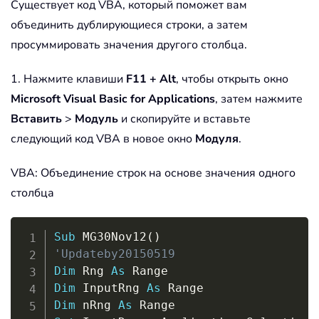
Существует код VBA, который поможет вам
объединить дублирующиеся строки, а затем
просуммировать значения другого столбца.
1. Нажмите клавиши
F11 + Alt
, чтобы открыть окно
Microsoft Visual Basic for Applications
, затем нажмите
Вставить
>
Модуль
и скопируйте и вставьте
следующий код VBA в новое окно
Модуля
.
VBA: Объединение строк на основе значения одного
столбца
Copy
Sub
 MG30Nov12
(
)
'Updateby20150519
Dim
 Rng 
As
Dim
 InputRng 
As
Dim
 nRng 
As