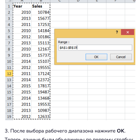
End
If
End
With
End
Sub
3. После выбора рабочего диапазона нажмите
OK
.
Теперь данные были объединены по первому столбцу,