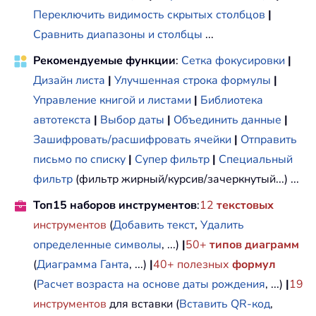
Переключить видимость скрытых столбцов
|
Сравнить диапазоны и столбцы
...
Рекомендуемые функции
:
Сетка фокусировки
|
Дизайн листа
|
Улучшенная строка формулы
|
Управление книгой и листами
|
Библиотека
автотекста
|
Выбор даты
|
Объединить данные
|
Зашифровать/расшифровать ячейки
|
Отправить
письмо по списку
|
Супер фильтр
|
Специальный
фильтр
(фильтр жирный/курсив/зачеркнутый...) ...
Топ15 наборов инструментов
:
12
текстовых
инструментов
(
Добавить текст
,
Удалить
определенные символы
, ...)
|
50+
типов диаграмм
(
Диаграмма Ганта
, ...)
|
40+ полезных
формул
(
Расчет возраста на основе даты рождения
, ...)
|
19
инструментов
для вставки (
Вставить QR-код
,