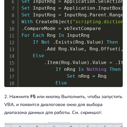
Set
 InputRng 
=
 Application
.
Set
 InputRng 
=
 Application
.
InputBox
(
"
Set
 InputRng 
=
 InputRng
.
Parent
.
Range
(
With
 CreateObject
(
"scripting.dictiona
.
CompareMode 
=
For
Each
 Rng 
In
 InputRng

If
Not
.
Exists
(
Rng
.
Value
)
Then
.
Add Rng
.
Value
,
 Rng
.
Offset
(
,
Else
.
Item
(
Rng
.
Value
)
.
Value 
=
.
Ite
If
 nRng 
Is
Nothing
Then
Set
 nRng 
=
 Rng

Else
Set
 nRng 
=
 Union
(
nRng
2. Нажмите
F5
или кнопку Выполнить, чтобы запустить
End
If
End
If
VBA, и появится диалоговое окно для выбора
Next
диапазона данных для работы. См. скриншот:
If
Not
 nRng 
Is
Nothing
Then
    nRng
.
EntireRow
.