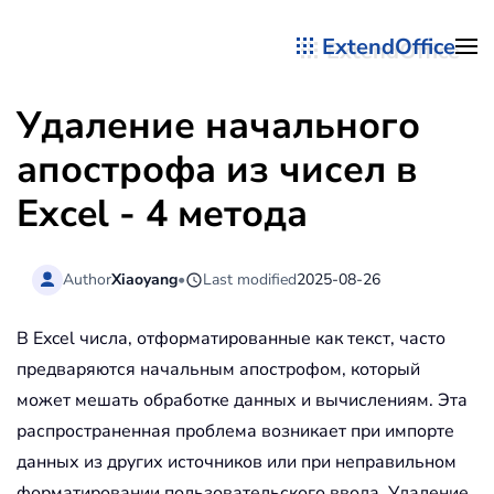
ExtendOffice
Перейти к содержимому
Удаление начального
апострофа из чисел в
Excel - 4 метода
Author
Xiaoyang
•
Last modified
2025-08-26
В Excel числа, отформатированные как текст, часто
предваряются начальным апострофом, который
может мешать обработке данных и вычислениям. Эта
распространенная проблема возникает при импорте
данных из других источников или при неправильном
форматировании пользовательского ввода. Удаление