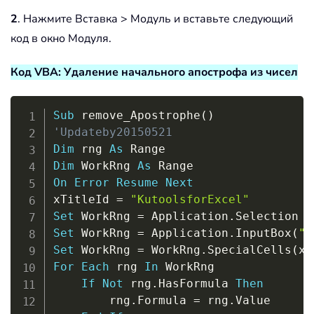
2
. Нажмите Вставка > Модуль и вставьте следующий
код в окно Модуля.
Код VBA: Удаление начального апострофа из чисел
Copy
Sub
 remove_Apostrophe
(
)
'Updateby20150521
Dim
 rng 
As
Dim
 WorkRng 
As
On
Error
Resume
Next
xTitleId 
=
"KutoolsforExcel"
Set
 WorkRng 
=
 Application
.
Set
 WorkRng 
=
 Application
.
InputBox
(
"R
Set
 WorkRng 
=
 WorkRng
.
SpecialCells
(
xl
For
Each
 rng 
In
 WorkRng

If
Not
 rng
.
HasFormula 
Then
        rng
.
Formula 
=
 rng
.
Value
