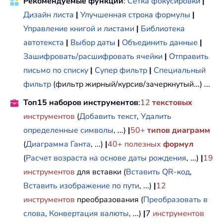
Рекомендуемые функции
:
Сетка фокусировки
|
Дизайн листа
|
Улучшенная строка формулы
|
Управление книгой и листами
|
Библиотека
автотекста
|
Выбор даты
|
Объединить данные
|
Зашифровать/расшифровать ячейки
|
Отправить
письмо по списку
|
Супер фильтр
|
Специальный
фильтр
(фильтр жирный/курсив/зачеркнутый...) ...
Топ15 наборов инструментов
:
12
текстовых
инструментов
(
Добавить текст
,
Удалить
определенные символы
, ...)
|
50+
типов диаграмм
(
Диаграмма Ганта
, ...)
|
40+ полезных
формул
(
Расчет возраста на основе даты рождения
, ...)
|
19
инструментов
для вставки (
Вставить QR-код
,
Вставить изображение по пути
, ...)
|
12
инструментов
преобразования (
Преобразовать в
слова
,
Конвертация валюты
, ...)
|
7
инструментов