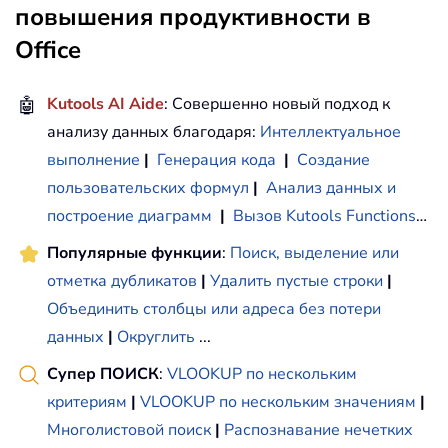
повышения продуктивности в
Office
🤖
Kutools AI Aide
: Совершенно новый подход к
анализу данных благодаря:
Интеллектуальное
выполнение
|
Генерация кода
|
Создание
пользовательских формул
|
Анализ данных и
построение диаграмм
|
Вызов Kutools Functions
…
Популярные функции
:
Поиск, выделение или
отметка дубликатов
|
Удалить пустые строки
|
Объединить столбцы или адреса без потери
данных
|
Округлить
...
Супер ПОИСК
:
VLOOKUP по нескольким
критериям
|
VLOOKUP по нескольким значениям
|
Многолистовой поиск
|
Распознавание нечетких