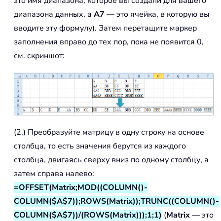
это имя диапазона, которое вы создали для вашего
диапазона данных, а
A7
— это ячейка, в которую вы
вводите эту формулу). Затем перетащите маркер
заполнения вправо до тех пор, пока не появится 0,
см. скриншот:
(2.) Преобразуйте матрицу в одну строку на основе
столбца, то есть значения берутся из каждого
столбца, двигаясь сверху вниз по одному столбцу, а
затем справа налево:
=OFFSET(Matrix;MOD((COLUMN()-
COLUMN($A$7));ROWS(Matrix));TRUNC((COLUMN()-
COLUMN($A$7))/(ROWS(Matrix)));1;1)
(
Matrix
— это