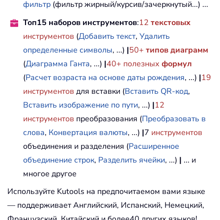
фильтр
(фильтр жирный/курсив/зачеркнутый...) ...
Топ15 наборов инструментов
:
12
текстовых
инструментов
(
Добавить текст
,
Удалить
определенные символы
, ...)
|
50+
типов диаграмм
(
Диаграмма Ганта
, ...)
|
40+ полезных
формул
(
Расчет возраста на основе даты рождения
, ...)
|
19
инструментов
для вставки (
Вставить QR-код
,
Вставить изображение по пути
, ...)
|
12
инструментов
преобразования (
Преобразовать в
слова
,
Конвертация валюты
, ...)
|
7
инструментов
объединения и разделения (
Расширенное
объединение строк
,
Разделить ячейки
, ...)
|
... и
многое другое
Используйте Kutools на предпочитаемом вами языке
— поддерживает Английский, Испанский, Немецкий,
Французский, Китайский и более40 других языков!