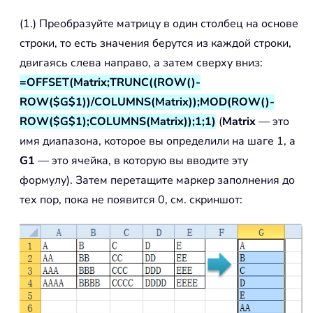
(1.) Преобразуйте матрицу в один столбец на основе
строки, то есть значения берутся из каждой строки,
двигаясь слева направо, а затем сверху вниз:
=OFFSET(Matrix;TRUNC((ROW()-
ROW($G$1))/COLUMNS(Matrix));MOD(ROW()-
ROW($G$1);COLUMNS(Matrix));1;1)
(
Matrix
— это
имя диапазона, которое вы определили на шаге 1, а
G1
— это ячейка, в которую вы вводите эту
формулу). Затем перетащите маркер заполнения до
тех пор, пока не появится 0, см. скриншот: