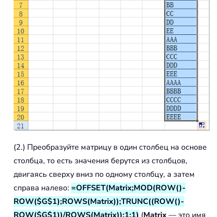
(2.) Преобразуйте матрицу в один столбец на основе
столбца, то есть значения берутся из столбцов,
двигаясь сверху вниз по одному столбцу, а затем
справа налево:
=OFFSET(Matrix;MOD(ROW()-
ROW($G$1);ROWS(Matrix));TRUNC((ROW()-
ROW($G$1))/ROWS(Matrix));1;1)
(
Matrix
— это имя