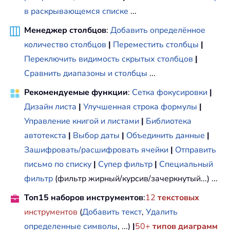
в раскрывающемся списке
...
Менеджер столбцов
:
Добавить определённое
количество столбцов
|
Переместить столбцы
|
Переключить видимость скрытых столбцов
|
Сравнить диапазоны и столбцы
...
Рекомендуемые функции
:
Сетка фокусировки
|
Дизайн листа
|
Улучшенная строка формулы
|
Управление книгой и листами
|
Библиотека
автотекста
|
Выбор даты
|
Объединить данные
|
Зашифровать/расшифровать ячейки
|
Отправить
письмо по списку
|
Супер фильтр
|
Специальный
фильтр
(фильтр жирный/курсив/зачеркнутый...) ...
Топ15 наборов инструментов
:
12
текстовых
инструментов
(
Добавить текст
,
Удалить
определенные символы
, ...)
|
50+
типов диаграмм