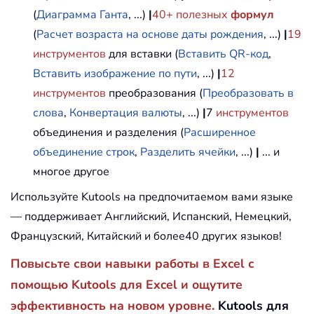
(
Диаграмма Ганта
, ...)
|
40+ полезных
формул
(
Расчет возраста на основе даты рождения
, ...)
|
19
инструментов
для вставки (
Вставить QR-код
,
Вставить изображение по пути
, ...)
|
12
инструментов
преобразования (
Преобразовать в
слова
,
Конвертация валюты
, ...)
|
7
инструментов
объединения и разделения (
Расширенное
объединение строк
,
Разделить ячейки
, ...)
|
... и
многое другое
Используйте Kutools на предпочитаемом вами языке
— поддерживает Английский, Испанский, Немецкий,
Французский, Китайский и более40 других языков!
Повысьте свои навыки работы в Excel с
помощью Kutools для Excel и ощутите
эффективность на новом уровне.
Kutools для