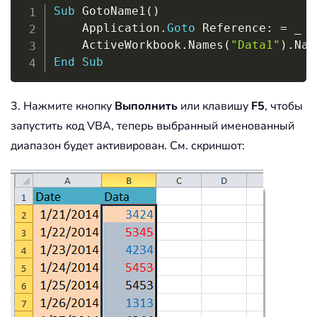
Copy
Sub
 GotoName1
(
)
	Application
.
Goto
 Reference
:
=
_
	ActiveWorkbook
.
Names
(
"Data1"
)
.
End
Sub
3. Нажмите кнопку
Выполнить
или клавишу
F5
, чтобы
запустить код VBA, теперь выбранный именованный
диапазон будет активирован. См. скриншот: