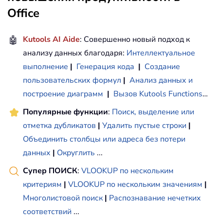
Office
🤖
Kutools AI Aide
: Совершенно новый подход к
анализу данных благодаря:
Интеллектуальное
выполнение
|
Генерация кода
|
Создание
пользовательских формул
|
Анализ данных и
построение диаграмм
|
Вызов Kutools Functions
…
Популярные функции
:
Поиск, выделение или
отметка дубликатов
|
Удалить пустые строки
|
Объединить столбцы или адреса без потери
данных
|
Округлить
...
Супер ПОИСК
:
VLOOKUP по нескольким
критериям
|
VLOOKUP по нескольким значениям
|
Многолистовой поиск
|
Распознавание нечетких
соответствий
...