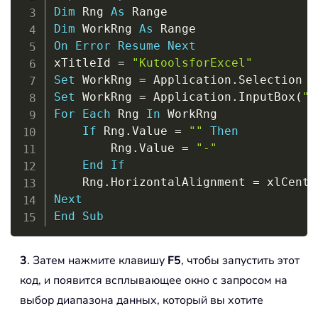
Dim
 Rng 
As
Dim
 WorkRng 
As
On
Error
Resume
Next
xTitleId 
=
"KutoolsforExcel"
Set
 WorkRng 
=
 Application
.
Set
 WorkRng 
=
 Application
.
InputBox
(
"R
For
Each
 Rng 
In
 WorkRng

If
 Rng
.
Value 
=
""
Then
        Rng
.
Value 
=
"-"
End
If
    Rng
.
HorizontalAlignment 
=
Next
End
Sub
3
. Затем нажмите клавишу
F5
, чтобы запустить этот
код, и появится всплывающее окно с запросом на
выбор диапазона данных, который вы хотите