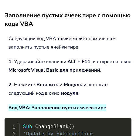
Заполнение пустых ячеек тире с помощью
кода VBA
Следующий код VBA также может помочь вам
заполнить пустые ячейки тире.
1
. Удерживайте клавиши
ALT + F11
, и откроется окно
Microsoft Visual Basic для приложений
.
2
. Нажмите
Вставить
>
Модуль
и вставьте
следующий код в окно
модуля
.
Код VBA: Заполнение пустых ячеек тире
Copy
Sub
 ChangeBlank
(
)
'Update by Extendoffice