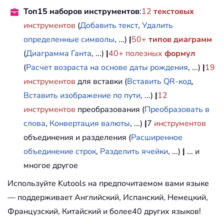
Топ15 наборов инструментов
:
12
текстовых
инструментов
(
Добавить текст
,
Удалить
определенные символы
, ...)
|
50+
типов диаграмм
(
Диаграмма Ганта
, ...)
|
40+ полезных
формул
(
Расчет возраста на основе даты рождения
, ...)
|
19
инструментов
для вставки (
Вставить QR-код
,
Вставить изображение по пути
, ...)
|
12
инструментов
преобразования (
Преобразовать в
слова
,
Конвертация валюты
, ...)
|
7
инструментов
объединения и разделения (
Расширенное
объединение строк
,
Разделить ячейки
, ...)
|
... и
многое другое
Используйте Kutools на предпочитаемом вами языке
— поддерживает Английский, Испанский, Немецкий,
Французский, Китайский и более40 других языков!