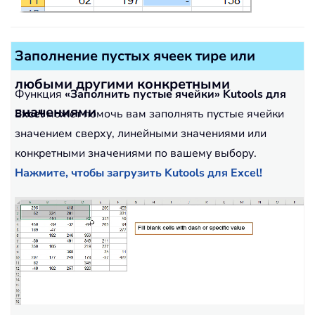
Заполнение пустых ячеек тире или
любыми другими конкретными
Функция
«Заполнить пустые ячейки»
Kutools для
значениями
Excel
может помочь вам заполнять пустые ячейки
значением сверху, линейными значениями или
конкретными значениями по вашему выбору.
Нажмите, чтобы загрузить Kutools для Excel!