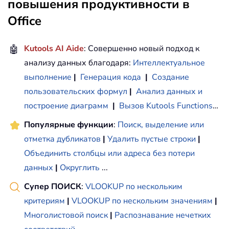
повышения продуктивности в
Office
🤖
Kutools AI Aide
: Совершенно новый подход к
анализу данных благодаря:
Интеллектуальное
выполнение
|
Генерация кода
|
Создание
пользовательских формул
|
Анализ данных и
построение диаграмм
|
Вызов Kutools Functions
…
Популярные функции
:
Поиск, выделение или
отметка дубликатов
|
Удалить пустые строки
|
Объединить столбцы или адреса без потери
данных
|
Округлить
...
Супер ПОИСК
:
VLOOKUP по нескольким
критериям
|
VLOOKUP по нескольким значениям
|
Многолистовой поиск
|
Распознавание нечетких