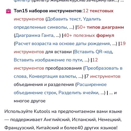
фильтр
(фильтр жирный/курсив/зачеркнутый...) ...
Топ15 наборов инструментов
:
12
текстовых
инструментов
(
Добавить текст
,
Удалить
определенные символы
, ...)
|
50+
типов диаграмм
(
Диаграмма Ганта
, ...)
|
40+ полезных
формул
(
Расчет возраста на основе даты рождения
, ...)
|
19
инструментов
для вставки (
Вставить QR-код
,
Вставить изображение по пути
, ...)
|
12
инструментов
преобразования (
Преобразовать в
слова
,
Конвертация валюты
, ...)
|
7
инструментов
объединения и разделения (
Расширенное
объединение строк
,
Разделить ячейки
, ...)
|
... и
многое другое
Используйте Kutools на предпочитаемом вами языке
— поддерживает Английский, Испанский, Немецкий,
Французский, Китайский и более40 других языков!