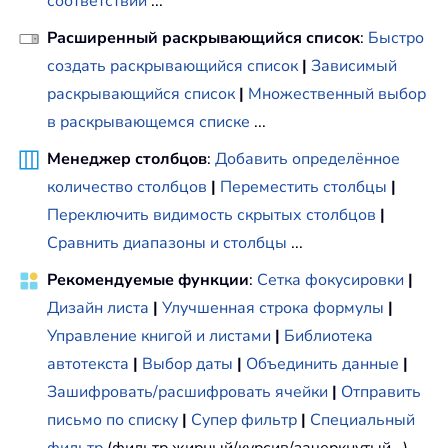
соответствий
...
Расширенный раскрывающийся список
:
Быстро
создать раскрывающийся список
|
Зависимый
раскрывающийся список
|
Множественный выбор
в раскрывающемся списке
...
Менеджер столбцов
:
Добавить определённое
количество столбцов
|
Переместить столбцы
|
Переключить видимость скрытых столбцов
|
Сравнить диапазоны и столбцы
...
Рекомендуемые функции
:
Сетка фокусировки
|
Дизайн листа
|
Улучшенная строка формулы
|
Управление книгой и листами
|
Библиотека
автотекста
|
Выбор даты
|
Объединить данные
|
Зашифровать/расшифровать ячейки
|
Отправить
письмо по списку
|
Супер фильтр
|
Специальный
фильтр
(фильтр жирный/курсив/зачеркнутый...) ...