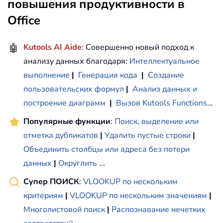
повышения продуктивности в
Office
🤖
Kutools AI Aide
: Совершенно новый подход к
анализу данных благодаря:
Интеллектуальное
выполнение
|
Генерация кода
|
Создание
пользовательских формул
|
Анализ данных и
построение диаграмм
|
Вызов Kutools Functions
…
Популярные функции
:
Поиск, выделение или
отметка дубликатов
|
Удалить пустые строки
|
Объединить столбцы или адреса без потери
данных
|
Округлить
...
Супер ПОИСК
:
VLOOKUP по нескольким
критериям
|
VLOOKUP по нескольким значениям
|
Многолистовой поиск
|
Распознавание нечетких