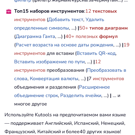
Топ15 наборов инструментов
:
12
текстовых
инструментов
(
Добавить текст
,
Удалить
определенные символы
, ...)
|
50+
типов диаграмм
(
Диаграмма Ганта
, ...)
|
40+ полезных
формул
(
Расчет возраста на основе даты рождения
, ...)
|
19
инструментов
для вставки (
Вставить QR-код
,
Вставить изображение по пути
, ...)
|
12
инструментов
преобразования (
Преобразовать в
слова
,
Конвертация валюты
, ...)
|
7
инструментов
объединения и разделения (
Расширенное
объединение строк
,
Разделить ячейки
, ...)
|
... и
многое другое
Используйте Kutools на предпочитаемом вами языке
— поддерживает Английский, Испанский, Немецкий,
Французский, Китайский и более40 других языков!