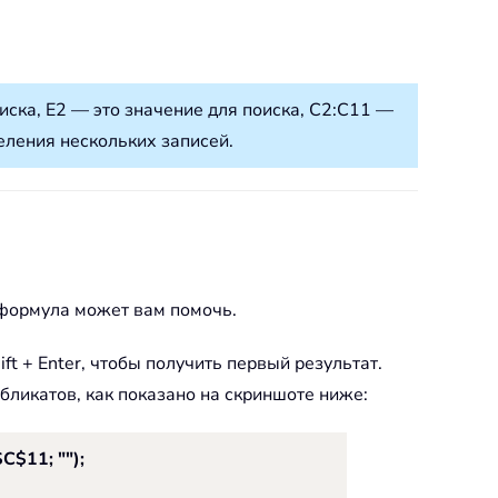
ска, E2 — это значение для поиска, C2:C11 —
еления нескольких записей.
 формула может вам помочь.
t + Enter, чтобы получить первый результат.
убликатов, как показано на скриншоте ниже:
$11; "");