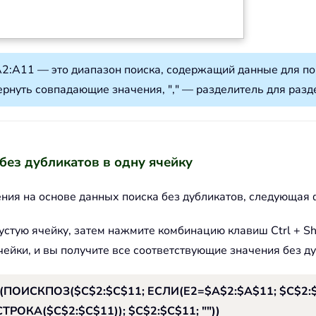
:A11 — это диапазон поиска, содержащий данные для пои
вернуть совпадающие значения, "," — разделитель для разд
без дубликатов в одну ячейку
ения на основе данных поиска без дубликатов, следующая
стую ячейку, затем нажмите комбинацию клавиш Ctrl + Shif
чейки, и вы получите все соответствующие значения без д
ПОИСКПОЗ($C$2:$C$11; ЕСЛИ(E2=$A$2:$A$11; $C$2:$C
РОКА($C$2:$C$11)); $C$2:$C$11; ""))