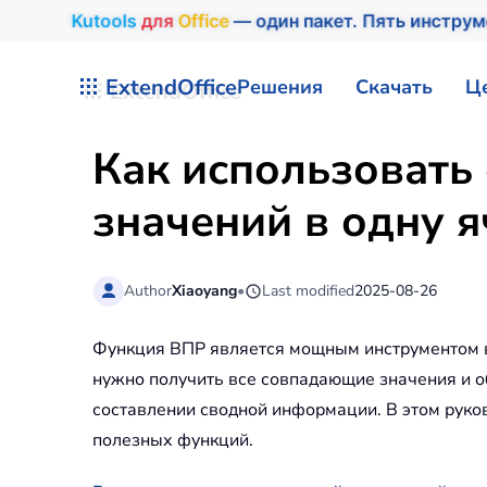
Kutools
для
Office
— один пакет. Пять инстру
Перейти к содержимому
ExtendOffice
Решения
Скачать
Ц
Как использовать
значений в одну я
Author
Xiaoyang
•
Last modified
2025-08-26
Функция ВПР является мощным инструментом в 
нужно получить все совпадающие значения и о
составлении сводной информации. В этом руко
полезных функций.