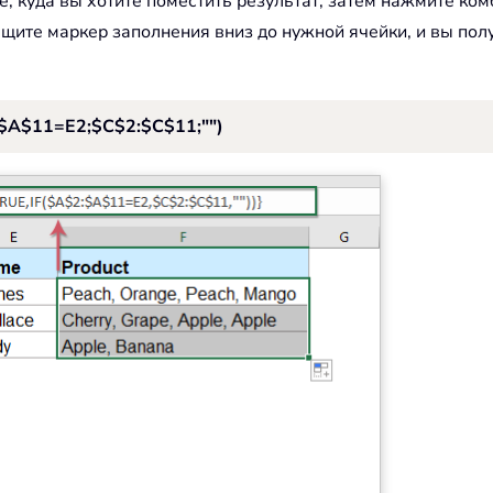
 куда вы хотите поместить результат, затем нажмите комби
ащите маркер заполнения вниз до нужной ячейки, и вы пол
A$11=E2;$C$2:$C$11;"")