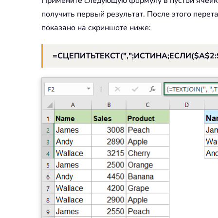
Примените следующую формулу в пустой ячейке,
получить первый результат. После этого перет
показано на скриншоте ниже:
=СЦЕПИТЬТЕКСТ(",";ИСТИНА;ЕСЛИ($A$2:$