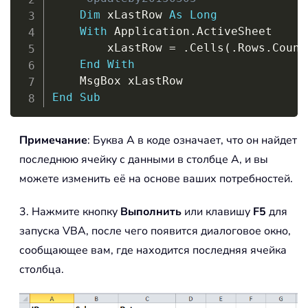
Dim
 xLastRow 
As
Long
With
 Application
.
ActiveSheet

		xLastRow 
=
.
Cells
(
.
Rows
.
Count
End
With
End
Sub
Примечание
: Буква A в коде означает, что он найдет
последнюю ячейку с данными в столбце A, и вы
можете изменить её на основе ваших потребностей.
3. Нажмите кнопку
Выполнить
или клавишу
F5
для
запуска VBA, после чего появится диалоговое окно,
сообщающее вам, где находится последняя ячейка
столбца.