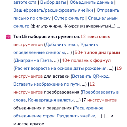
автотекста
|
Выбор даты
|
Объединить данные
|
Зашифровать/расшифровать ячейки
|
Отправить
письмо по списку
|
Супер фильтр
|
Специальный
фильтр
(фильтр жирный/курсив/зачеркнутый...) ...
Топ15 наборов инструментов
:
12
текстовых
инструментов
(
Добавить текст
,
Удалить
определенные символы
, ...)
|
50+
типов диаграмм
(
Диаграмма Ганта
, ...)
|
40+ полезных
формул
(
Расчет возраста на основе даты рождения
, ...)
|
19
инструментов
для вставки (
Вставить QR-код
,
Вставить изображение по пути
, ...)
|
12
инструментов
преобразования (
Преобразовать в
слова
,
Конвертация валюты
, ...)
|
7
инструментов
объединения и разделения (
Расширенное
объединение строк
,
Разделить ячейки
, ...)
|
... и
многое другое