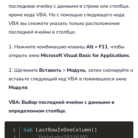
последнюю ячейку с данными в строке или столбце,
кроме кода VBA. Но с помощью следующего кода
VBA вы сможете указать только расположение
последней ячейки в столбце.
1. Нажмите комбинацию клавиш
Alt + F11
, чтобы
открыть окно
Microsoft Visual Basic for Applications
.
2. Щелкните
Вставить
>
Модуль
, затем скопируйте и
вставьте следующий код VBA в появившееся окно
Модуля
.
VBA: Выбор последней ячейки с данными в
определенном столбце.
Copy
Sub
 LastRowInOneColumn
(
)
'Updateby20150305