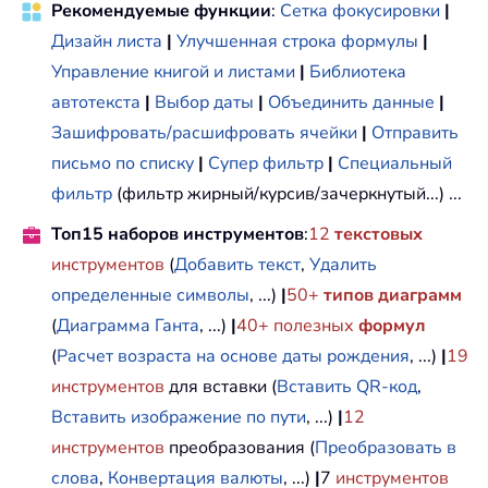
Рекомендуемые функции
:
Сетка фокусировки
|
Дизайн листа
|
Улучшенная строка формулы
|
Управление книгой и листами
|
Библиотека
автотекста
|
Выбор даты
|
Объединить данные
|
Зашифровать/расшифровать ячейки
|
Отправить
письмо по списку
|
Супер фильтр
|
Специальный
фильтр
(фильтр жирный/курсив/зачеркнутый...) ...
Топ15 наборов инструментов
:
12
текстовых
инструментов
(
Добавить текст
,
Удалить
определенные символы
, ...)
|
50+
типов диаграмм
(
Диаграмма Ганта
, ...)
|
40+ полезных
формул
(
Расчет возраста на основе даты рождения
, ...)
|
19
инструментов
для вставки (
Вставить QR-код
,
Вставить изображение по пути
, ...)
|
12
инструментов
преобразования (
Преобразовать в
слова
,
Конвертация валюты
, ...)
|
7
инструментов