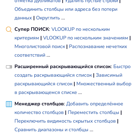
отметка дубликатов
|
Удалить пустые строки
|
Объединить столбцы или адреса без потери
данных
|
Округлить
...
Супер ПОИСК
:
VLOOKUP по нескольким
критериям
|
VLOOKUP по нескольким значениям
|
Многолистовой поиск
|
Распознавание нечетких
соответствий
...
Расширенный раскрывающийся список
:
Быстро
создать раскрывающийся список
|
Зависимый
раскрывающийся список
|
Множественный выбор
в раскрывающемся списке
...
Менеджер столбцов
:
Добавить определённое
количество столбцов
|
Переместить столбцы
|
Переключить видимость скрытых столбцов
|
Сравнить диапазоны и столбцы
...