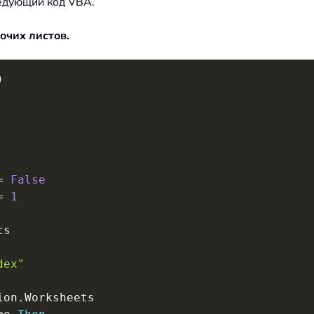
ледующий код VBA.
очих листов.
)
=
False
=
1
s

dex"
ion
.
Worksheets
