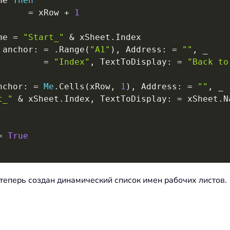
me 
Then
       
=
 xRow 
+
1
me 
=
"Start_"
&
 xSheet
.
Index

 anchor
:
=
.
Range
(
"A1"
)
,
 Address
:
=
""
,
_
=
"Index"
,
 TextToDisplay
:
=
"Back to
nchor
:
=
Me
.
Cells
(
xRow
,
1
)
,
 Address
:
=
""
,
_
t_"
&
 xSheet
.
Index
,
 TextToDisplay
:
=
 xSheet
.
N
=
True
теперь создан динамический список имен рабочих листов.