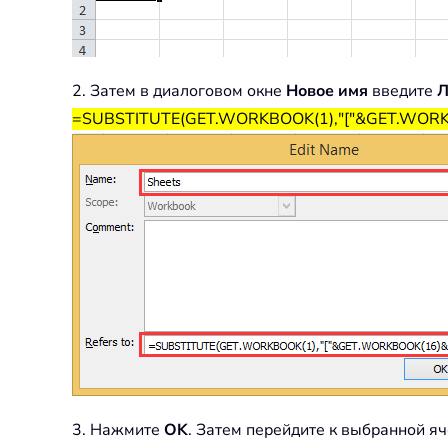
2. Затем в диалоговом окне
Новое имя
введите
Л
=SUBSTITUTE(GET.WORKBOOK(1),"["&GET.WORKB
3. Нажмите
OK
. Затем перейдите к выбранной яч