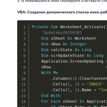
3. В появившемся окне скопируйте и вставьте с
VBA: Создание динамического списка имен раб
Private
Sub
 Worksheet_Activate
(
'Updateby20150305
Dim
 xSheet 
As
 Worksheet

Dim
 xRow 
As
Integer
Dim
 calcState 
As
Long
Dim
 scrUpdateState 
As
Long
	Application
.
ScreenUpdating 
	xRow                       
With
Me
.
Columns
(
1
)
.
ClearContent
.
Cells
(
1
,
1
)
=
"INDEX"
.
Cells
(
1
,
1
)
.
Name 
=
"In
End
With
For
Each
 xSheet 
In
 Applicat