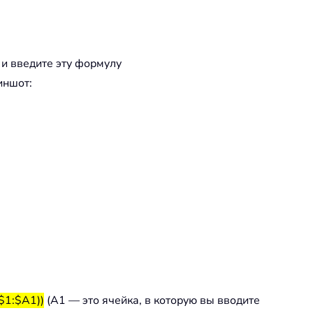
 и введите эту формулу
иншот:
1:$A1))
(A1 — это ячейка, в которую вы вводите