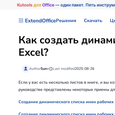
Kutools
для
Office
— один пакет. Пять инстру
Перейти к содержимому
ExtendOffice
Решения
Скачать
Ц
Как создать динам
Excel?
Author
Sun
•
Last modified
2025-08-26
Если у вас есть несколько листов в книге, и вы х
руководстве представлены некоторые приемы для
Создание динамического списка имен рабочих
Создание динамического списка имен рабочих