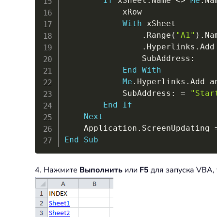
If
 xSheet
.
Name 
<
>
Me
.
Na
			xRow              
With
 xSheet

.
Range
(
"A1"
)
.
Na
.
Hyperlinks
.
Add
				SubAddress
:
End
With
Me
.
Hyperlinks
.
Add a
			SubAddress
:
=
"Star
End
If
Next
	Application
.
ScreenUpdating 
End
Sub
4. Нажмите
Выполнить
или
F5
для запуска VBA, 