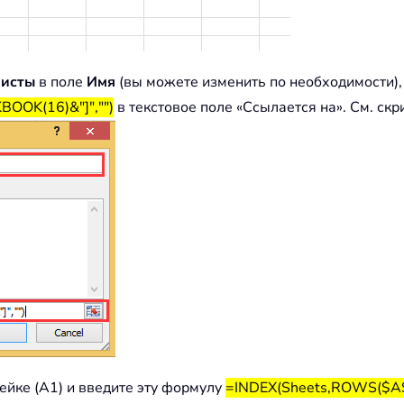
исты
в поле
Имя
(вы можете изменить по необходимости),
OOK(16)&"]","")
в текстовое поле «Ссылается на». См. скр
ейке (A1) и введите эту формулу
=INDEX(Sheets,ROWS($A$