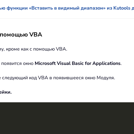
ю функции «Вставить в видимый диапазон» из Kutools 
с помощью VBA
му, кроме как с помощью VBA.
 появится окно
Microsoft Visual Basic for Applications
.
те следующий код VBA в появившееся окно Модуля.
ейки.