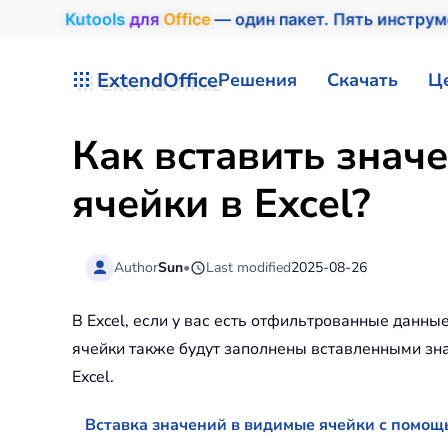
Kutools
для
Office
— один пакет. Пять инстру
Перейти к содержимому
ExtendOffice
Решения
Скачать
Ц
Как вставить знач
ячейки в Excel?
Author
Sun
•
Last modified
2025-08-26
В Excel, если у вас есть отфильтрованные данны
ячейки также будут заполнены вставленными зна
Excel.
Вставка значений в видимые ячейки с помо