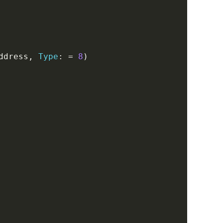
ddress
,
Type
:
=
8
)