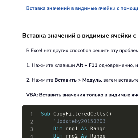
Вставка значений в видимые ячейки с помощь
Вставка значений в видимые ячейки 
В Excel нет других способов решить эту пробле
1. Нажмите клавиши
Alt + F11
одновременно, и
2. Нажмите
Вставить
>
Модуль
, затем вставь
VBA: Вставить значения только в видимые яч
Sub
 CopyFilteredCells
(
)
'Updateby20150203
Dim
 rng1 
As
 Range

Dim
 rng2 
As
 Range
