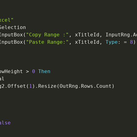
xcel"
Selection

InputBox
(
"Copy Range :"
,
 xTitleId
,
 InputRng
.
A
InputBox
(
"Paste Range:"
,
 xTitleId
,
Type
:
=
8
)
owHeight 
>
0
Then
l

g2
.
Offset
(
1
)
.
Resize
(
OutRng
.
Rows
.
Count
)
alse