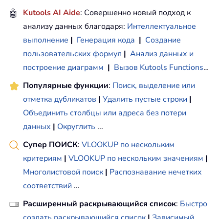
🤖
Kutools AI Aide
: Совершенно новый подход к
анализу данных благодаря:
Интеллектуальное
выполнение
|
Генерация кода
|
Создание
пользовательских формул
|
Анализ данных и
построение диаграмм
|
Вызов Kutools Functions
…
Популярные функции
:
Поиск, выделение или
отметка дубликатов
|
Удалить пустые строки
|
Объединить столбцы или адреса без потери
данных
|
Округлить
...
Супер ПОИСК
:
VLOOKUP по нескольким
критериям
|
VLOOKUP по нескольким значениям
|
Многолистовой поиск
|
Распознавание нечетких
соответствий
...
Расширенный раскрывающийся список
:
Быстро
создать раскрывающийся список
|
Зависимый