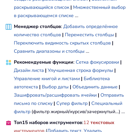
раскрывающийся список
|
Множественный выбор
в раскрывающемся списке
...
Менеджер столбцов
:
Добавить определённое
количество столбцов
|
Переместить столбцы
|
Переключить видимость скрытых столбцов
|
Сравнить диапазоны и столбцы
...
Рекомендуемые функции
:
Сетка фокусировки
|
Дизайн листа
|
Улучшенная строка формулы
|
Управление книгой и листами
|
Библиотека
автотекста
|
Выбор даты
|
Объединить данные
|
Зашифровать/расшифровать ячейки
|
Отправить
письмо по списку
|
Супер фильтр
|
Специальный
фильтр
(фильтр жирный/курсив/зачеркнутый...) ...
Топ15 наборов инструментов
:
12
текстовых
инструментов
(
Добавить текст
,
Удалить