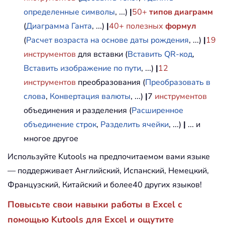
определенные символы
, ...)
|
50+
типов диаграмм
(
Диаграмма Ганта
, ...)
|
40+ полезных
формул
(
Расчет возраста на основе даты рождения
, ...)
|
19
инструментов
для вставки (
Вставить QR-код
,
Вставить изображение по пути
, ...)
|
12
инструментов
преобразования (
Преобразовать в
слова
,
Конвертация валюты
, ...)
|
7
инструментов
объединения и разделения (
Расширенное
объединение строк
,
Разделить ячейки
, ...)
|
... и
многое другое
Используйте Kutools на предпочитаемом вами языке
— поддерживает Английский, Испанский, Немецкий,
Французский, Китайский и более40 других языков!
Повысьте свои навыки работы в Excel с
помощью Kutools для Excel и ощутите