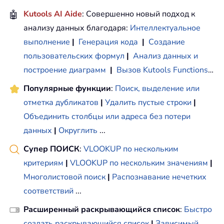
🤖
Kutools AI Aide
: Совершенно новый подход к
анализу данных благодаря:
Интеллектуальное
выполнение
|
Генерация кода
|
Создание
пользовательских формул
|
Анализ данных и
построение диаграмм
|
Вызов Kutools Functions
…
Популярные функции
:
Поиск, выделение или
отметка дубликатов
|
Удалить пустые строки
|
Объединить столбцы или адреса без потери
данных
|
Округлить
...
Супер ПОИСК
:
VLOOKUP по нескольким
критериям
|
VLOOKUP по нескольким значениям
|
Многолистовой поиск
|
Распознавание нечетких
соответствий
...
Расширенный раскрывающийся список
:
Быстро
создать раскрывающийся список
|
Зависимый