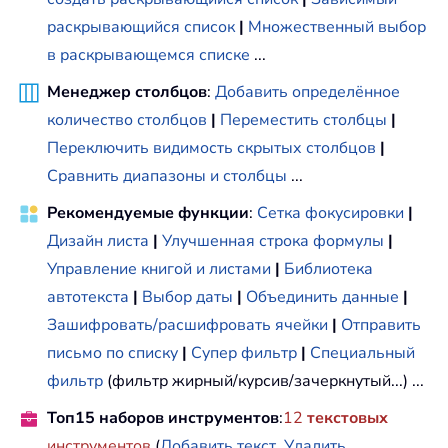
раскрывающийся список
|
Множественный выбор
в раскрывающемся списке
...
Менеджер столбцов
:
Добавить определённое
количество столбцов
|
Переместить столбцы
|
Переключить видимость скрытых столбцов
|
Сравнить диапазоны и столбцы
...
Рекомендуемые функции
:
Сетка фокусировки
|
Дизайн листа
|
Улучшенная строка формулы
|
Управление книгой и листами
|
Библиотека
автотекста
|
Выбор даты
|
Объединить данные
|
Зашифровать/расшифровать ячейки
|
Отправить
письмо по списку
|
Супер фильтр
|
Специальный
фильтр
(фильтр жирный/курсив/зачеркнутый...) ...
Топ15 наборов инструментов
:
12
текстовых
инструментов
(
Добавить текст
,
Удалить