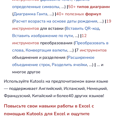
определенные символы
, ...)
|
50+
типов диаграмм
(
Диаграмма Ганта
, ...)
|
40+ полезных
формул
(
Расчет возраста на основе даты рождения
, ...)
|
19
инструментов
для вставки (
Вставить QR-код
,
Вставить изображение по пути
, ...)
|
12
инструментов
преобразования (
Преобразовать в
слова
,
Конвертация валюты
, ...)
|
7
инструментов
объединения и разделения (
Расширенное
объединение строк
,
Разделить ячейки
, ...)
|
... и
многое другое
Используйте Kutools на предпочитаемом вами языке
— поддерживает Английский, Испанский, Немецкий,
Французский, Китайский и более40 других языков!
Повысьте свои навыки работы в Excel с
помощью Kutools для Excel и ощутите