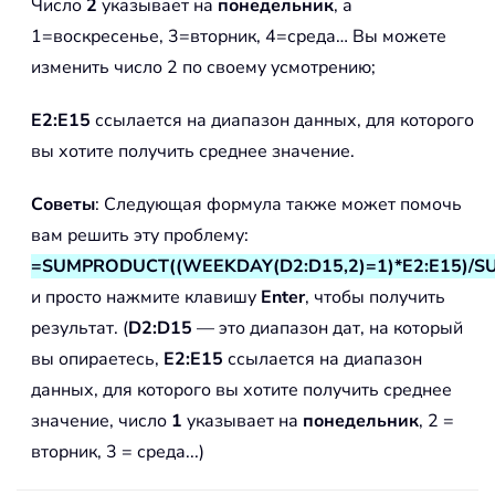
Число
2
указывает на
понедельник
, а
1=воскресенье, 3=вторник, 4=среда… Вы можете
изменить число 2 по своему усмотрению;
E2:E15
ссылается на диапазон данных, для которого
вы хотите получить среднее значение.
Советы
: Следующая формула также может помочь
вам решить эту проблему:
=SUMPRODUCT((WEEKDAY(D2:D15,2)=1)*E2:E15)/S
и просто нажмите клавишу
Enter
, чтобы получить
результат. (
D2:D15
— это диапазон дат, на который
вы опираетесь,
E2:E15
ссылается на диапазон
данных, для которого вы хотите получить среднее
значение, число
1
указывает на
понедельник
, 2 =
вторник, 3 = среда...)