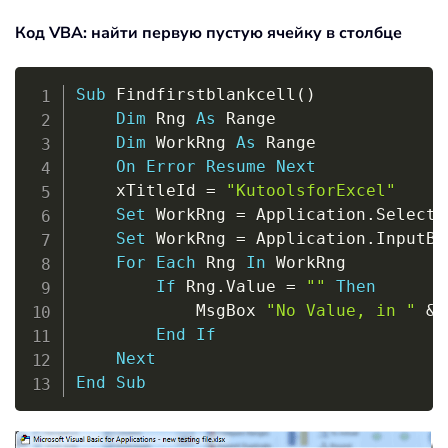
Код VBA: найти первую пустую ячейку в столбце
Copy
Sub
 Findfirstblankcell
(
)
Dim
 Rng 
As
 Range

Dim
 WorkRng 
As
 Range

On
Error
Resume
Next
	xTitleId 
=
"KutoolsforExcel"
Set
 WorkRng 
=
 Application
.
Selectio
Set
 WorkRng 
=
 Application
.
InputBo
For
Each
 Rng 
In
 WorkRng

If
 Rng
.
Value 
=
""
Then
			MsgBox 
"No Value, in "
&
 
End
If
Next
End
Sub