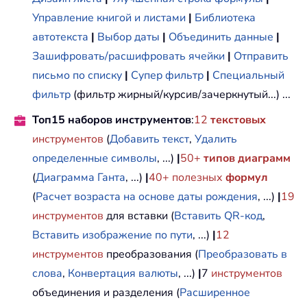
Управление книгой и листами
|
Библиотека
автотекста
|
Выбор даты
|
Объединить данные
|
Зашифровать/расшифровать ячейки
|
Отправить
письмо по списку
|
Супер фильтр
|
Специальный
фильтр
(фильтр жирный/курсив/зачеркнутый...) ...
Топ15 наборов инструментов
:
12
текстовых
инструментов
(
Добавить текст
,
Удалить
определенные символы
, ...)
|
50+
типов диаграмм
(
Диаграмма Ганта
, ...)
|
40+ полезных
формул
(
Расчет возраста на основе даты рождения
, ...)
|
19
инструментов
для вставки (
Вставить QR-код
,
Вставить изображение по пути
, ...)
|
12
инструментов
преобразования (
Преобразовать в
слова
,
Конвертация валюты
, ...)
|
7
инструментов
объединения и разделения (
Расширенное