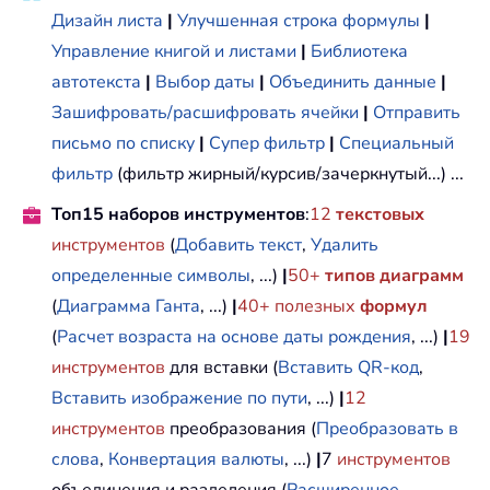
Дизайн листа
|
Улучшенная строка формулы
|
Управление книгой и листами
|
Библиотека
автотекста
|
Выбор даты
|
Объединить данные
|
Зашифровать/расшифровать ячейки
|
Отправить
письмо по списку
|
Супер фильтр
|
Специальный
фильтр
(фильтр жирный/курсив/зачеркнутый...) ...
Топ15 наборов инструментов
:
12
текстовых
инструментов
(
Добавить текст
,
Удалить
определенные символы
, ...)
|
50+
типов диаграмм
(
Диаграмма Ганта
, ...)
|
40+ полезных
формул
(
Расчет возраста на основе даты рождения
, ...)
|
19
инструментов
для вставки (
Вставить QR-код
,
Вставить изображение по пути
, ...)
|
12
инструментов
преобразования (
Преобразовать в
слова
,
Конвертация валюты
, ...)
|
7
инструментов
объединения и разделения (
Расширенное