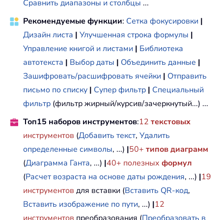
Сравнить диапазоны и столбцы
...
Рекомендуемые функции
:
Сетка фокусировки
|
Дизайн листа
|
Улучшенная строка формулы
|
Управление книгой и листами
|
Библиотека
автотекста
|
Выбор даты
|
Объединить данные
|
Зашифровать/расшифровать ячейки
|
Отправить
письмо по списку
|
Супер фильтр
|
Специальный
фильтр
(фильтр жирный/курсив/зачеркнутый...) ...
Топ15 наборов инструментов
:
12
текстовых
инструментов
(
Добавить текст
,
Удалить
определенные символы
, ...)
|
50+
типов диаграмм
(
Диаграмма Ганта
, ...)
|
40+ полезных
формул
(
Расчет возраста на основе даты рождения
, ...)
|
19
инструментов
для вставки (
Вставить QR-код
,
Вставить изображение по пути
, ...)
|
12
инструментов
преобразования (
Преобразовать в