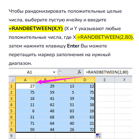
Чтобы рандомизировать положительные целые
числа, выберите пустую ячейку и введите
=RANDBETWEEN(X,Y)
(X и Y указывают любые
положительные числа, где X
=RANDBETWEEN(2,80)
,
затем нажмите клавишу
Enter
Вы можете
перетащить маркер заполнения на нужный
диапазон.