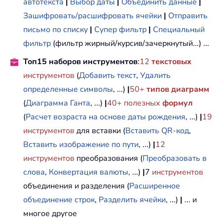
автотекста
|
Выбор даты
|
Объединить данные
|
Зашифровать/расшифровать ячейки
|
Отправить
письмо по списку
|
Супер фильтр
|
Специальный
фильтр
(фильтр жирный/курсив/зачеркнутый...) ...
Топ15 наборов инструментов
:
12
текстовых
инструментов
(
Добавить текст
,
Удалить
определенные символы
, ...)
|
50+
типов диаграмм
(
Диаграмма Ганта
, ...)
|
40+ полезных
формул
(
Расчет возраста на основе даты рождения
, ...)
|
19
инструментов
для вставки (
Вставить QR-код
,
Вставить изображение по пути
, ...)
|
12
инструментов
преобразования (
Преобразовать в
слова
,
Конвертация валюты
, ...)
|
7
инструментов
объединения и разделения (
Расширенное
объединение строк
,
Разделить ячейки
, ...)
|
... и
многое другое