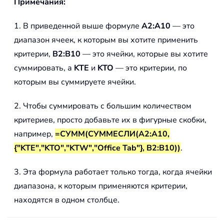
Примечания:
1. В приведенной выше формуле
A2:A10
— это
диапазон ячеек, к которым вы хотите применить
критерии,
B2:B10
— это ячейки, которые вы хотите
суммировать, а
KTE
и
KTO
— это критерии, по
которым вы суммируете ячейки.
2. Чтобы суммировать с большим количеством
критериев, просто добавьте их в фигурные скобки,
например,
=СУММ(СУММЕСЛИ(A2:A10,
{"KTE","KTO","KTW","Office Tab"}, B2:B10))
.
3. Эта формула работает только тогда, когда ячейки
диапазона, к которым применяются критерии,
находятся в одном столбце.