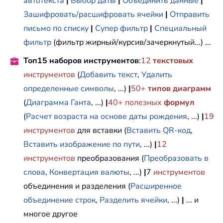
автотекста
|
Выбор даты
|
Объединить данные
|
Зашифровать/расшифровать ячейки
|
Отправить
письмо по списку
|
Супер фильтр
|
Специальный
фильтр
(фильтр жирный/курсив/зачеркнутый...) ...
Топ15 наборов инструментов
:
12
текстовых
инструментов
(
Добавить текст
,
Удалить
определенные символы
, ...)
|
50+
типов диаграмм
(
Диаграмма Ганта
, ...)
|
40+ полезных
формул
(
Расчет возраста на основе даты рождения
, ...)
|
19
инструментов
для вставки (
Вставить QR-код
,
Вставить изображение по пути
, ...)
|
12
инструментов
преобразования (
Преобразовать в
слова
,
Конвертация валюты
, ...)
|
7
инструментов
объединения и разделения (
Расширенное
объединение строк
,
Разделить ячейки
, ...)
|
... и
многое другое