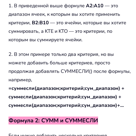
1. В приведенной выше формуле
A2:A10
— это
диапазон ячеек, к которым вы хотите применить
критерии,
B2:B10
— это ячейки, которые вы хотите
суммировать, а KTE и KTO — это критерии, по
которым вы суммируете ячейки.
2. В этом примере только два критерия, но вы
можете добавить больше критериев, просто
продолжая добавлять СУММЕСЛИ() после формулы,
например,
=суммесли(диапазон;критерий;сум_диапазон) +
суммесли(диапазон;критерий;сум_диапазон) +
суммесли(диапазон;критерий;сум_диапазон)+…
Формула 2: СУММ и СУММЕСЛИ
Если нужно добавить несколько критериев,