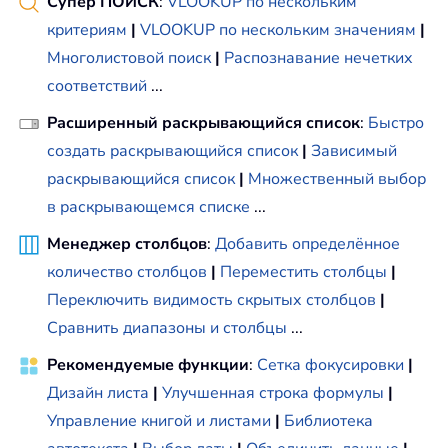
Супер ПОИСК
:
VLOOKUP по нескольким
критериям
|
VLOOKUP по нескольким значениям
|
Многолистовой поиск
|
Распознавание нечетких
соответствий
...
Расширенный раскрывающийся список
:
Быстро
создать раскрывающийся список
|
Зависимый
раскрывающийся список
|
Множественный выбор
в раскрывающемся списке
...
Менеджер столбцов
:
Добавить определённое
количество столбцов
|
Переместить столбцы
|
Переключить видимость скрытых столбцов
|
Сравнить диапазоны и столбцы
...
Рекомендуемые функции
:
Сетка фокусировки
|
Дизайн листа
|
Улучшенная строка формулы
|
Управление книгой и листами
|
Библиотека