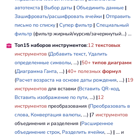
автотекста
|
Выбор даты
|
Объединить данные
|
Зашифровать/расшифровать ячейки
|
Отправить
письмо по списку
|
Супер фильтр
|
Специальный
фильтр
(фильтр жирный/курсив/зачеркнутый...) ...
Топ15 наборов инструментов
:
12
текстовых
инструментов
(
Добавить текст
,
Удалить
определенные символы
, ...)
|
50+
типов диаграмм
(
Диаграмма Ганта
, ...)
|
40+ полезных
формул
(
Расчет возраста на основе даты рождения
, ...)
|
19
инструментов
для вставки (
Вставить QR-код
,
Вставить изображение по пути
, ...)
|
12
инструментов
преобразования (
Преобразовать в
слова
,
Конвертация валюты
, ...)
|
7
инструментов
объединения и разделения (
Расширенное
объединение строк
,
Разделить ячейки
, ...)
|
... и