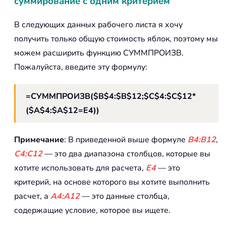
суммирование с одним критерием
В следующих данных рабочего листа я хочу
получить только общую стоимость яблок, поэтому мы
можем расширить функцию СУММПРОИЗВ.
Пожалуйста, введите эту формулу:
=СУММПРОИЗВ($B$4:$B$12;$C$4:$C$12*
($A$4:$A$12=E4))
Примечание
: В приведенной выше формуле
B4:B12
,
C4:C12
— это два диапазона столбцов, которые вы
хотите использовать для расчета,
E4
— это
критерий, на основе которого вы хотите выполнить
расчет, а
A4:A12
— это данные столбца,
содержащие условие, которое вы ищете.