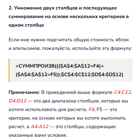
2. Умножение двух столбцов и последующее
суммирование на основе нескольких критериев в
одном столбце
Если мне нужно подсчитать общую стоимость яблок
и апельсинов, пожалуйста, используйте эту формулу:
=СУММПРОИЗВ((($A$4:$A$12=F4)+
($A$4:$A$12=F5));$C$4:$C$12;$D$4:$D$12)
Примечание
: В приведенной выше формуле
C4:C12
,
D4:D12
— это два диапазона столбцов, которые вы
хотите использовать для расчета,
F4
, F5 — это
критерии, на основе которых вы хотите выполнить
расчет, а
A4:A12
— это столбцы, содержащие
указанные вами условия.