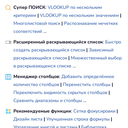
Супер ПОИСК
:
VLOOKUP по нескольким
критериям
|
VLOOKUP по нескольким значениям
|
Многолистовой поиск
|
Распознавание нечетких
соответствий
...
Расширенный раскрывающийся список
:
Быстро
создать раскрывающийся список
|
Зависимый
раскрывающийся список
|
Множественный выбор
в раскрывающемся списке
...
Менеджер столбцов
:
Добавить определённое
количество столбцов
|
Переместить столбцы
|
Переключить видимость скрытых столбцов
|
Сравнить диапазоны и столбцы
...
Рекомендуемые функции
:
Сетка фокусировки
|
Дизайн листа
|
Улучшенная строка формулы
|
Управление книгой и листами
|
Библиотека