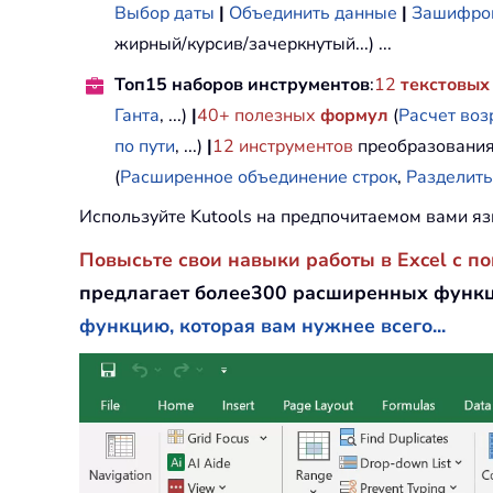
Выбор даты
|
Объединить данные
|
Зашифров
жирный/курсив/зачеркнутый...) ...
Топ15 наборов инструментов
:
12
текстовых
Ганта
, ...)
|
40+ полезных
формул
(
Расчет воз
по пути
, ...)
|
12
инструментов
преобразования
(
Расширенное объединение строк
,
Разделить
Используйте Kutools на предпочитаемом вами яз
Повысьте свои навыки работы в Excel с п
предлагает более300 расширенных функц
функцию, которая вам нужнее всего...