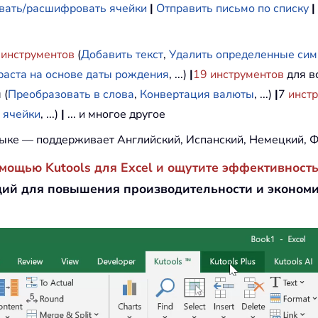
ать/расшифровать ячейки
|
Отправить письмо по списку
|
инструментов
(
Добавить текст
,
Удалить определенные си
раста на основе даты рождения
, ...)
|
19
инструментов
для вс
 (
Преобразовать в слова
,
Конвертация валюты
, ...)
|
7
инст
 ячейки
, ...)
|
... и многое другое
ыке — поддерживает Английский, Испанский, Немецкий, Ф
омощью Kutools для Excel и ощутите эффективность
ий для повышения производительности и эконом