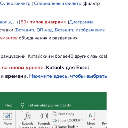
Супер фильтр
|
Специальный фильтр
(фильтр
мволы
, ...)
|
50+
типов диаграмм
(
Диаграмма
тавки (
Вставить QR-код
,
Вставить изображение
рументов
объединения и разделения
ранцузский, Китайский и более40 других языков!
 на новом уровне.
Kutools для Excel
ии времени.
Нажмите здесь, чтобы выбрать