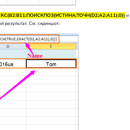
КС(B2:B11;ПОИСКПОЗ(ИСТИНА;ТОЧН(D2;A2:A11);0))
и
й результат. См. скриншот: