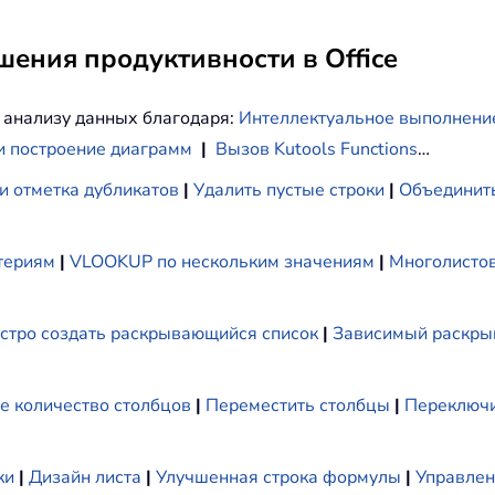
ения продуктивности в Office
 анализу данных благодаря:
Интеллектуальное выполнени
и построение диаграмм
|
Вызов Kutools Functions
…
и отметка дубликатов
|
Удалить пустые строки
|
Объединить
териям
|
VLOOKUP по нескольким значениям
|
Многолистов
стро создать раскрывающийся список
|
Зависимый раскры
е количество столбцов
|
Переместить столбцы
|
Переключи
ки
|
Дизайн листа
|
Улучшенная строка формулы
|
Управлен