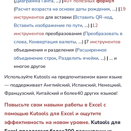
(
Диаграмма Ганта
, ...)
|
40+ полезных
формул
(
Расчет возраста на основе даты рождения
, ...)
|
19
инструментов
для вставки (
Вставить QR-код
,
Вставить изображение по пути
, ...)
|
12
инструментов
преобразования (
Преобразовать в
слова
,
Конвертация валюты
, ...)
|
7
инструментов
объединения и разделения (
Расширенное
объединение строк
,
Разделить ячейки
, ...)
|
... и
многое другое
Используйте Kutools на предпочитаемом вами языке
— поддерживает Английский, Испанский, Немецкий,
Французский, Китайский и более40 других языков!
Повысьте свои навыки работы в Excel с
помощью Kutools для Excel и ощутите
эффективность на новом уровне.
Kutools для