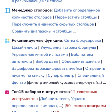
в раскрывающемся списке
...
Менеджер столбцов
:
Добавить определённое
количество столбцов
|
Переместить столбцы
|
Переключить видимость скрытых столбцов
|
Сравнить диапазоны и столбцы
...
Рекомендуемые функции
:
Сетка фокусировки
|
Дизайн листа
|
Улучшенная строка формулы
|
Управление книгой и листами
|
Библиотека
автотекста
|
Выбор даты
|
Объединить данные
|
Зашифровать/расшифровать ячейки
|
Отправить
письмо по списку
|
Супер фильтр
|
Специальный
фильтр
(фильтр жирный/курсив/зачеркнутый...) ...
Топ15 наборов инструментов
:
12
текстовых
инструментов
(
Добавить текст
,
Удалить
определенные символы
, ...)
|
50+
типов диаграмм