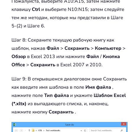
Пожалуйста, выберите A10:A15, затем нажмите
клавишу
Ctrl
и выберите N10:N15; затем следуйте
тем же методам, которые мы представили в Шаге
5-(2) и Шаге 6.
Шаг 8: Сохраните текущую рабочую книгу как
шаблон, нажав
Файл
>
Сохранить
>
Компьютер
>
Обзор
в Excel 2013 или нажмите
Файл
/
Кнопка
Office
>
Сохранить
в Excel 2007 и 2010.
Шаг 9: В открывшемся диалоговом окне Сохранить
как введите имя шаблона в поле
Имя файла
,
нажмите поле
Тип файла
и укажите
Шаблон Excel
(*.xltx)
из выпадающего списка, и, наконец,
нажмите кнопку
Сохранить
.