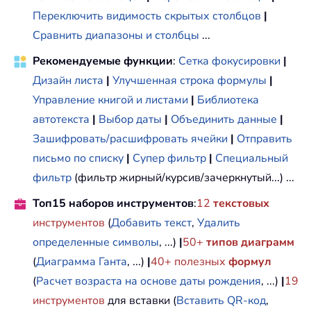
Переключить видимость скрытых столбцов
|
Сравнить диапазоны и столбцы
...
Рекомендуемые функции
:
Сетка фокусировки
|
Дизайн листа
|
Улучшенная строка формулы
|
Управление книгой и листами
|
Библиотека
автотекста
|
Выбор даты
|
Объединить данные
|
Зашифровать/расшифровать ячейки
|
Отправить
письмо по списку
|
Супер фильтр
|
Специальный
фильтр
(фильтр жирный/курсив/зачеркнутый...) ...
Топ15 наборов инструментов
:
12
текстовых
инструментов
(
Добавить текст
,
Удалить
определенные символы
, ...)
|
50+
типов диаграмм
(
Диаграмма Ганта
, ...)
|
40+ полезных
формул
(
Расчет возраста на основе даты рождения
, ...)
|
19
инструментов
для вставки (
Вставить QR-код
,