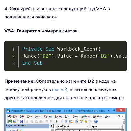
4
. Скопируйте и вставьте следующий код VBA в
появившееся окно кода.
VBA: Генератор номеров счетов
Copy
Private
Sub
 Workbook_Open
(
)
Range
(
"D2"
)
.
Value 
=
 Range
(
"D2"
)
.
Value
End
Sub
Примечание:
Обязательно измените
D2
в коде на
ячейку, выбранную в
шаге 2
, если вы используете
другое расположение для вашего начального номера.