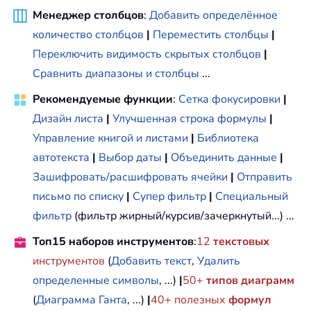
Менеджер столбцов
:
Добавить определённое
количество столбцов
|
Переместить столбцы
|
Переключить видимость скрытых столбцов
|
Сравнить диапазоны и столбцы
...
Рекомендуемые функции
:
Сетка фокусировки
|
Дизайн листа
|
Улучшенная строка формулы
|
Управление книгой и листами
|
Библиотека
автотекста
|
Выбор даты
|
Объединить данные
|
Зашифровать/расшифровать ячейки
|
Отправить
письмо по списку
|
Супер фильтр
|
Специальный
фильтр
(фильтр жирный/курсив/зачеркнутый...) ...
Топ15 наборов инструментов
:
12
текстовых
инструментов
(
Добавить текст
,
Удалить
определенные символы
, ...)
|
50+
типов диаграмм
(
Диаграмма Ганта
, ...)
|
40+ полезных
формул