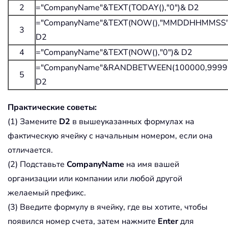
2
="CompanyName"&TEXT(TODAY(),"0")& D2
="CompanyName"&TEXT(NOW(),"MMDDHHMMSS"
3
D2
4
="CompanyName"&TEXT(NOW(),"0")& D2
="CompanyName"&RANDBETWEEN(100000,9999
5
D2
Практические советы:
(1) Замените
D2
в вышеуказанных формулах на
фактическую ячейку с начальным номером, если она
отличается.
(2) Подставьте
CompanyName
на имя вашей
организации или компании или любой другой
желаемый префикс.
(3) Введите формулу в ячейку, где вы хотите, чтобы
появился номер счета, затем нажмите
Enter
для