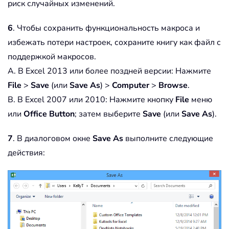
риск случайных изменений.
6
. Чтобы сохранить функциональность макроса и
избежать потери настроек, сохраните книгу как файл с
поддержкой макросов.
A. В Excel 2013 или более поздней версии: Нажмите
File
>
Save
(или
Save As
) >
Computer
>
Browse
.
B. В Excel 2007 или 2010: Нажмите кнопку
File
меню
или
Office Button
; затем выберите
Save
(или
Save As
).
7
. В диалоговом окне
Save As
выполните следующие
действия: