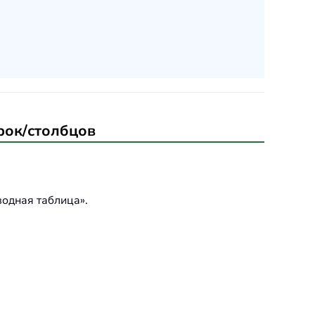
рок/столбцов
водная таблица».