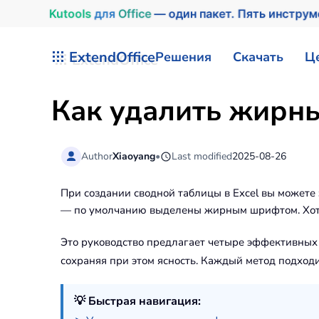
Kutools
для
Office
— один пакет. Пять инстру
Перейти к содержимому
ExtendOffice
Решения
Скачать
Ц
Как удалить жирны
Author
Xiaoyang
•
Last modified
2025-08-26
При создании сводной таблицы в Excel вы можете 
— по умолчанию выделены жирным шрифтом. Хотя 
Это руководство предлагает четыре эффективных
сохраняя при этом ясность. Каждый метод подход
💡 Быстрая навигация: