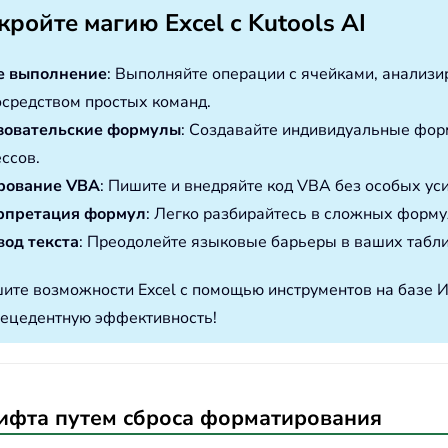
кройте магию Excel с Kutools AI
е выполнение
: Выполняйте операции с ячейками, анализ
осредством простых команд.
зовательские формулы
: Создавайте индивидуальные фор
ссов.
рование VBA
: Пишите и внедряйте код VBA без особых ус
рпретация формул
: Легко разбирайтесь в сложных форму
од текста
: Преодолейте языковые барьеры в ваших табл
ите возможности Excel с помощью инструментов на базе 
ецедентную эффективность!
ифта путем сброса форматирования