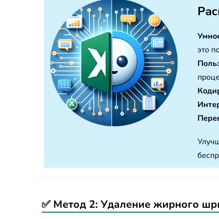
Рас
Умно
это п
Поль
проце
Коди
Инте
Перев
Улучш
беспр
✅ Метод 2: Удаление жирного шр