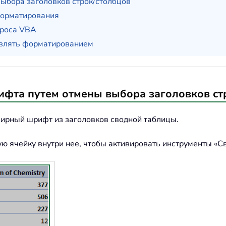
ыбора заголовков строк/столбцов
форматирования
кроса VBA
авлять форматированием
ифта путем отмены выбора заголовков ст
жирный шрифт из заголовков сводной таблицы.
ю ячейку внутри нее, чтобы активировать инструменты «С