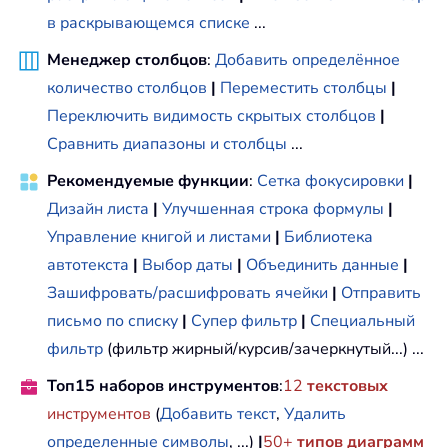
в раскрывающемся списке
...
Менеджер столбцов
:
Добавить определённое
количество столбцов
|
Переместить столбцы
|
Переключить видимость скрытых столбцов
|
Сравнить диапазоны и столбцы
...
Рекомендуемые функции
:
Сетка фокусировки
|
Дизайн листа
|
Улучшенная строка формулы
|
Управление книгой и листами
|
Библиотека
автотекста
|
Выбор даты
|
Объединить данные
|
Зашифровать/расшифровать ячейки
|
Отправить
письмо по списку
|
Супер фильтр
|
Специальный
фильтр
(фильтр жирный/курсив/зачеркнутый...) ...
Топ15 наборов инструментов
:
12
текстовых
инструментов
(
Добавить текст
,
Удалить
определенные символы
, ...)
|
50+
типов диаграмм