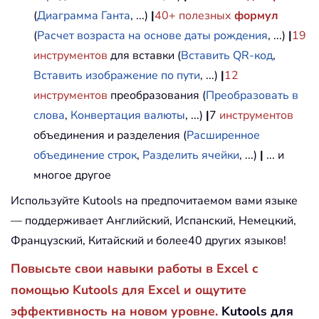
(
Диаграмма Ганта
, ...)
|
40+ полезных
формул
(
Расчет возраста на основе даты рождения
, ...)
|
19
инструментов
для вставки (
Вставить QR-код
,
Вставить изображение по пути
, ...)
|
12
инструментов
преобразования (
Преобразовать в
слова
,
Конвертация валюты
, ...)
|
7
инструментов
объединения и разделения (
Расширенное
объединение строк
,
Разделить ячейки
, ...)
|
... и
многое другое
Используйте Kutools на предпочитаемом вами языке
— поддерживает Английский, Испанский, Немецкий,
Французский, Китайский и более40 других языков!
Повысьте свои навыки работы в Excel с
помощью Kutools для Excel и ощутите
эффективность на новом уровне.
Kutools для